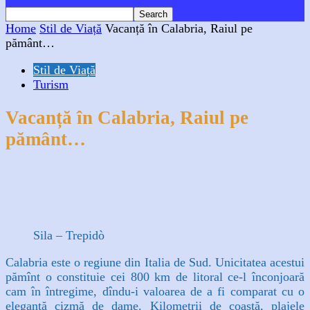
Home
Stil de Viață
Vacanță în Calabria, Raiul pe
pământ…
Stil de Viață
Turism
Vacanță în Calabria, Raiul pe
pământ…
Facebook
X
WhatsApp
Linkedin
Sila – Trepidò
Calabria este o regiune din Italia de Sud. Unicitatea acestui
pămînt o con­stituie cei 800 km de litoral ce-l înconjoară
cam în întregime, dîndu-i va­loarea de a fi comparat cu o
elegantă cizmă de dame. Kilometrii de coas­tă, plajele