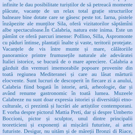
infinite le dau posibilitate turiștilor de să petreacă momente
plăcute, vacanțe de un relax total grație structurilor
balneare bine dotate care se găsesc peste tot. Iarna, pistele
înzăpezite ale munților Sila, oferă vizitatorilor săptămîni
albe spectaculoase.
În Calabria, natura este inima. Este un
pămînt ce oferă parcuri imense: Polli­no, Silla, Aspromonte
cu păduri întinse, plantații înalte și vaste, teritorii protejate.
Vacanțele de vis între munte și mare, călătoriile
panoramice printre frumuseți­le naturale ale adevăratei
Italiei istorice, se bucură de o mare apreciere. Calabria a
găzduit din vremuri imemorabile popoare provenite din
toată regi­unea Mediteranei și care au lăsat mărturii
elocvente. Sunt lucruri de descoperit în fiecare zi a anului,
Calabria fiind bogată în istorie, artă, arheologie, dar și
având renume gastronomic în toată lumea. Muzeele
Calabreze nu sunt doar expresia istoriei și diversității etno-
culturale, ci prezintă și lucrări ale artiștilor contemporani.
E vorba despre pictorul Mattia Preti, dar și despre Umberto
Boccioni, pictor și sculptor, unul dintre principalii
teoreticieni și exponenți ai mișcării futuriste, ai artei
futuriste. Desigur, nu uităm și de măreții Bronzi di Riace,