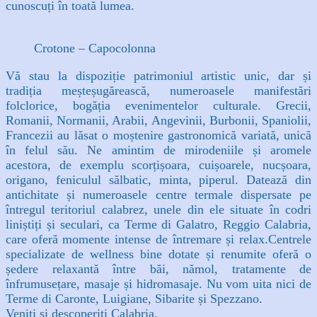
cunoscuți în toa­tă lumea.
Crotone – Capocolonna
Vă stau la dispoziție patrimoniul artistic unic, dar și
tradiția meșteșugărească, numeroasele manifestări
folclorice, bogăția evenimentelor culturale. Grecii,
Romanii, Normanii, Arabii, Angevinii, Burbonii, Spaniolii,
Francezii au lăsat o moștenire gastronomică variată, unică
în felul său. Ne amintim de mirodeniile și aromele
acestora, de exemplu scor­țișoara, cuișoarele, nucșoara,
origano, feniculul săl­batic, minta, piperul. Datează din
antichitate și numeroasele centre ter­male dispersate pe
întregul teritoriul calabrez, unele din ele situate în codri
liniștiți și seculari, ca Terme di Galatro, Reggio Calabria,
care oferă momente intense de întremare și relax.Centrele
specializate de wellness bine dotate și re­numite oferă o
ședere relaxantă între băi, nămol, tra­tamente de
înfrumusețare, masaje și hidromasaje. Nu vom uita nici de
Terme di Caronte, Luigiane, Sibari­te și Spezzano.
Veniți și descoperiți Calabria.