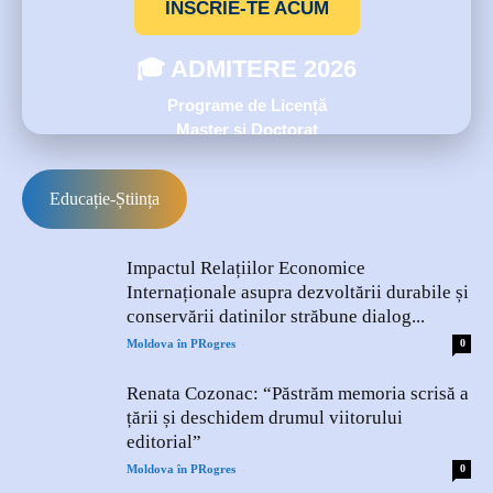
ÎNSCRIE-TE ACUM
🎓 ADMITERE 2026
Programe de Licență
Master și Doctorat
Universitatea de Stat din Moldova
Educație-Știința
Impactul Relațiilor Economice
Internaționale asupra dezvoltării durabile și
conservării datinilor străbune dialog...
-
Moldova în PRogres
0
Renata Cozonac: “Păstrăm memoria scrisă a
țării și deschidem drumul viitorului
editorial”
-
Moldova în PRogres
0