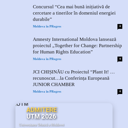
Concursul “Cea mai bună inițiativă de
cercetare a tinerilor în domeniul energiei
durabile”
-
Moldova în PRogres
0
Amnesty International Moldova lansează
proiectul „Together for Change: Partnership
for Human Rights Education”
-
Moldova în PRogres
0
JCI CHIȘINĂU cu Proiectul “Plant It! …
recunoscut…la Conferința Europeană
JUNIOR CHAMBER
-
Moldova în PRogres
0
ADMITERE
UTM 2026
Universitatea Tehnică a Moldovei