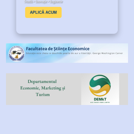
Studii • Inovație • Inginerie
APLICĂ ACUM