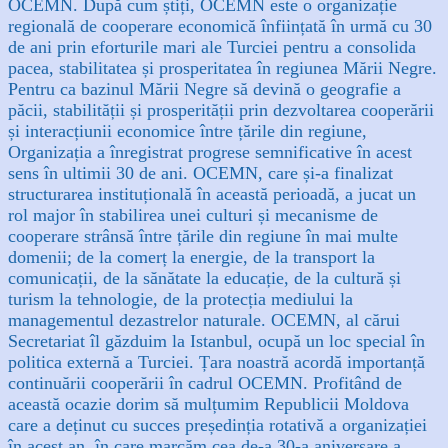
OCEMN. După cum știți, OCEMN este o organizație
regională de cooperare economică înființată în urmă cu 30
de ani prin eforturile mari ale Turciei pentru a consolida
pacea, stabilitatea și prosperitatea în regiunea Mării Negre.
Pentru ca bazinul Mării Negre să devină o geografie a
păcii, stabilității și prosperității prin dezvoltarea cooperării
și interacțiunii economice între țările din regiune,
Organizația a înregistrat progrese semnificative în acest
sens în ultimii 30 de ani. OCEMN, care și-a finalizat
structurarea instituțională în această perioadă, a jucat un
rol major în stabilirea unei culturi și mecanisme de
cooperare strânsă între țările din regiune în mai multe
domenii; de la comerț la energie, de la transport la
comunicații, de la sănătate la educație, de la cultură și
turism la tehnologie, de la protecția mediului la
managementul dezastrelor naturale. OCEMN, al cărui
Secretariat îl găzduim la Istanbul, ocupă un loc special în
politica externă a Turciei. Țara noastră acordă importanță
continuării cooperării în cadrul OCEMN. Profitând de
această ocazie dorim să mulțumim Republicii Moldova
care a deținut cu succes președinția rotativă a organizației
în acest an, în care marcăm cea de-a 30-a aniversare a