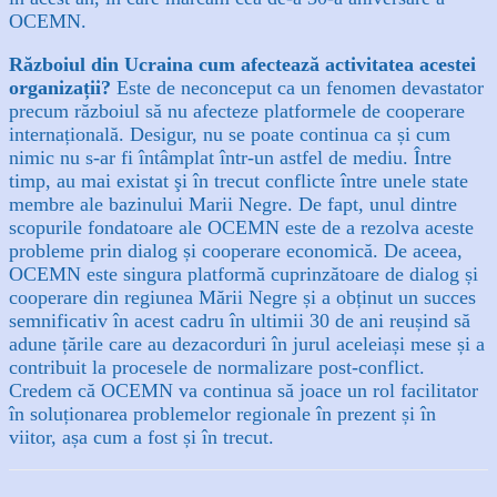
OCEMN.
Războiul din Ucraina cum afectează activitatea acestei
organizații?
Este de neconceput ca un fenomen devastator
precum războiul să nu afecteze platformele de cooperare
internațională. Desigur, nu se poate continua ca și cum
nimic nu s-ar fi întâmplat într-un astfel de mediu. Între
timp, au mai existat şi în trecut conflicte între unele state
membre ale bazinului Marii Negre. De fapt, unul dintre
scopurile fondatoare ale OCEMN este de a rezolva aceste
probleme prin dialog și cooperare economică. De aceea,
OCEMN este singura platformă cuprinzătoare de dialog și
cooperare din regiunea Mării Negre și a obținut un succes
semnificativ în acest cadru în ultimii 30 de ani reușind să
adune țările care au dezacorduri în jurul aceleiași mese și a
contribuit la procesele de normalizare post-conflict.
Credem că OCEMN va continua să joace un rol facilitator
în soluționarea problemelor regionale în prezent și în
viitor, așa cum a fost și în trecut.