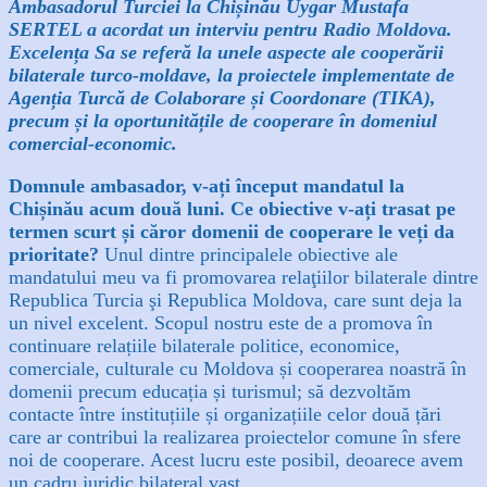
Ambasadorul Turciei la Chișinău
Uygar Mustafa
SERTEL a acordat un interviu pentru Radio Moldova.
Excelența Sa se referă la unele aspecte ale cooperării
bilaterale turco-moldave, la proiectele implementate de
Agenția Turcă de Colaborare și Coordonare (TIKA),
precum și la oportunitățile de cooperare în domeniul
comercial-economic.
Domnule ambasador, v-ați început mandatul la
Chișinău acum două luni. Ce obiective v-ați trasat pe
termen scurt și căror domenii de cooperare le veți da
prioritate?
Unul dintre principalele obiective ale
mandatului meu va fi promovarea relaţiilor bilaterale dintre
Republica Turcia şi Republica Moldova, care sunt deja la
un nivel excelent. Scopul nostru este de a promova în
continuare relațiile bilaterale politice, economice,
comerciale, culturale cu Moldova și cooperarea noastră în
domenii precum educația și turismul; să dezvoltăm
contacte între instituțiile și organizațiile celor două țări
care ar contribui la realizarea proiectelor comune în sfere
noi de cooperare. Acest lucru este posibil, deoarece avem
un cadru juridic bilateral vast.