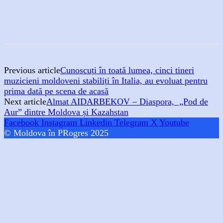
Previous article
Cunoscuți în toată lumea, cinci tineri
muzicieni moldoveni stabiliți în Italia, au evoluat pentru
prima dată pe scena de acasă
Next article
Almat AIDARBEKOV – Diaspora, „Pod de
Aur” dintre Moldova și Kazahstan
Facebook
Instagram
Linkedin
Telegram
X
Youtube
© Moldova în PRogres 2025