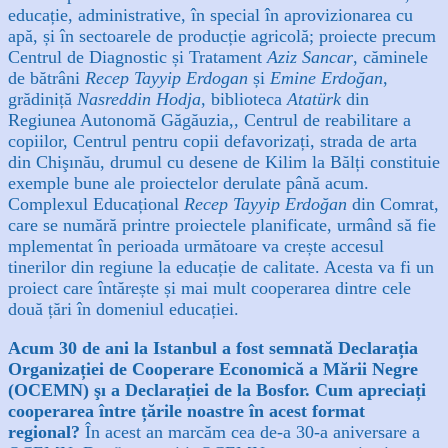
educație, administrative, în special în aprovizionarea cu
apă, și în sectoarele de producție agricolă; proiecte precum
Centrul de Diagnostic și Tratament
Aziz Sancar
, căminele
de bătrâni
Recep Tayyip Erdogan
și
Emine Erdoğan
,
grădiniță
Nasreddin Hodja
, biblioteca
Atatürk
din
Regiunea Autonomă Găgăuzia,, Centrul de reabilitare a
copiilor, Centrul pentru copii defavorizați, strada de arta
din Chişınău, drumul cu desene de Kilim la Bălți constituie
exemple bune ale proiectelor derulate până acum.
Complexul Educațional
Recep Tayyip Erdoğan
din Comrat,
care se numără printre proiectele planificate, urmând să fie
mplementat în perioada următoare va crește accesul
tinerilor din regiune la educație de calitate. Acesta va fi un
proiect care întărește și mai mult cooperarea dintre cele
două țări în domeniul educației.
Acum 30 de ani la Istanbul a fost semnată Declarația
Organizației de Cooperare Economică a Mării Negre
(OCEMN) şı a Declarației de la Bosfor. Cum apreciați
cooperarea între țările noastre în acest format
regional?
În acest an marcăm cea de-a 30-a aniversare a