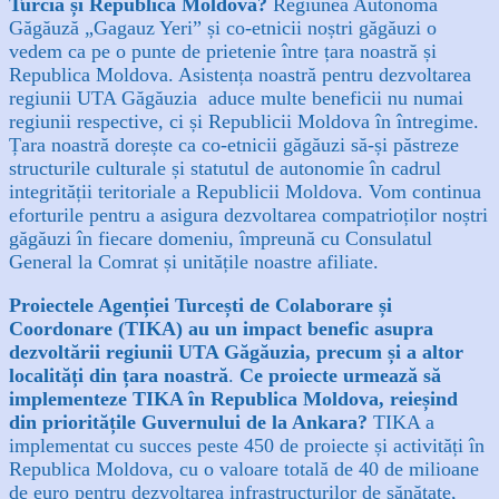
Turcia și Republica Moldova?
Regiunea Autonomă
Găgăuză „Gagauz Yeri” și co-etnicii noștri găgăuzi o
vedem ca pe o punte de prietenie între țara noastră și
Republica Moldova. Asistența noastră pentru dezvoltarea
regiunii UTA Găgăuzia
aduce multe beneficii nu numai
regiunii respective, ci și Republicii Moldova în întregime.
Țara noastră dorește ca co-etnicii găgăuzi să-și păstreze
structurile culturale și statutul de autonomie în cadrul
integrității teritoriale a Republicii Moldova. Vom continua
eforturile pentru a asigura dezvoltarea compatrioților noștri
găgăuzi în fiecare domeniu, împreună cu Consulatul
General la Comrat și unitățile noastre afiliate.
Proiectele Agenției Turcești de Colaborare și
Coordonare (TIKA) au un impact benefic asupra
dezvoltării regiunii UTA Găgăuzia, precum și a altor
localități din țara noastră
.
Ce proiecte urmează să
implementeze TIKA în Republica Moldova, reieșind
din prioritățile Guvernului de la Ankara?
TIKA a
implementat cu succes peste 450 de proiecte și activități în
Republica Moldova, cu o valoare totală de 40 de milioane
de euro pentru dezvoltarea infrastructurilor de sănătate,