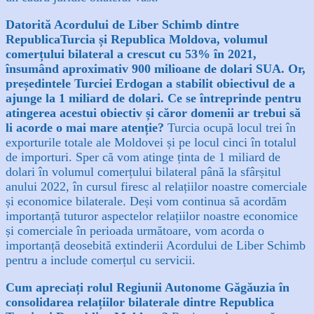
Datorită Acordului de Liber Schimb dintre
RepublicaTurcia și Republica Moldova, volumul
comerțului bilateral a crescut cu 53% în 2021,
însumând aproximativ 900 milioane de dolari SUA. Or,
președintele Turciei Erdogan a stabilit obiectivul de a
ajunge la 1 miliard de dolari. Ce se întreprinde pentru
atingerea acestui obiectiv și căror domenii ar trebui să
li acorde o mai mare atenție?
Turcia ocupă locul trei în
exporturile totale ale Moldovei și pe locul cinci în totalul
de importuri. Sper că vom atinge ținta de 1 miliard de
dolari în volumul comerțului bilateral până la sfârșitul
anului 2022, în cursul firesc al relațiilor noastre comerciale
și economice bilaterale. Deși vom continua să acordăm
importanță tuturor aspectelor relațiilor noastre economice
și comerciale în perioada următoare, vom acorda o
importanță deosebită extinderii Acordului de Liber Schimb
pentru a include comerțul cu servicii.
Cum apreciați rolul Regiunii Autonome Găgăuzia în
consolidarea relațiilor bilaterale dintre Republica