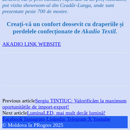
pot vizita showroom-ul din Ceadâr-Lunga, unde sunt
prezentate peste 700 de mostre.
Creați-vă un confort deosevit cu draperiile și
perdelele confecționate de
Akadio Textil.
AKADIO LINK WEBSITE
Previous article
Sergiu TINTIUC: Valorificăm la maximum
oportunitățile de import-export!
Next article
LuminaLED, mai mult decât lumină!
Facebook
Instagram
Linkedin
Telegram
X
Youtube
© Moldova în PRogres 2025