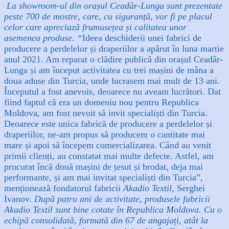
La showroom-ul din orașul Ceadâr-Lunga sunt prezentate
peste 700 de mostre, care, cu siguranță, vor fi pe placul
celor care apreciază frumusețea și calitatea unor
asemenea produse.
“
Ideea deschiderii unei fabrici de
producere a perdelelor și draperiilor a apărut în luna martie
anul 2021. Am reparat o clădire publică din orașul Ceadâr-
Lunga și am început activitatea cu trei mașini de mâna a
doua aduse din Turcia, unde lucrasem mai mult de 13 ani.
Începutul a fost anevois, deoarece nu aveam lucrători.
Dat
fiind faptul că era un domeniu nou pentru Republica
Moldova, am fost nevoit să invit specialiști din Turcia.
Deoarece este unica fabrică de producere a perdelelor și
draperiilor, ne-am propus să producem o cantitate mai
mare și apoi să începem comercializarea. Când au venit
primii clienți, au constatat mai multe defecte. Astfel, am
procurat încă două mașini de țesut și brodat, deja mai
performante, și am mai invitat specialiști din Turcia”,
menționează fondatorul fabricii
Akadio Textil,
Serghei
Ivanov.
După patru ani de activitate, produsele fabricii
Akadio Textil sunt bine cotate în Republica Moldova. Cu o
echipă consolidată, formată din 67 de angajați, atât la