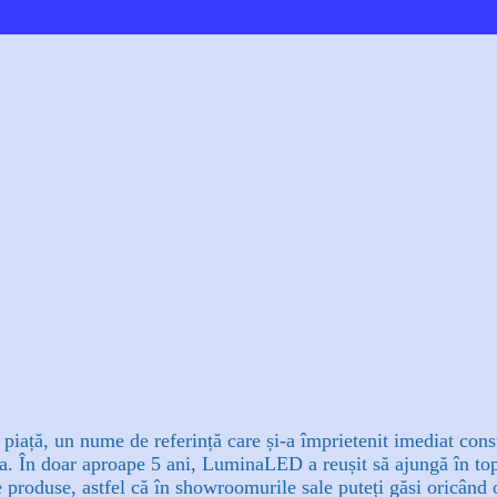
Email
Telegram
Viber
Copy URL
iață, un nume de referință care și-a împrietenit imediat cons
a.
În doar aproape 5 ani, LuminaLED a reușit să ajungă în top
produse, astfel că în showroomurile sale puteți găsi oricând o