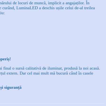
mărului de locuri de muncă, implicit a angajaților. În
e curând, LuminaLED a deschis ușile celui de-al treilea
iu:
operiș!
final o sursă calitativă de iluminat, produsă la noi acasă.
rțul extern. Dar cel mai mult mă bucură când în casele
și siguranță