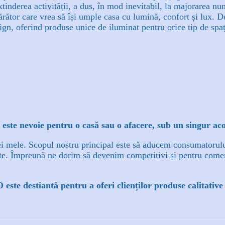
xtinderea activității, a dus, în mod inevitabil, la majorarea nu
ător care vrea să își umple casa cu lumină, confort și lux. D
ign, oferind produse unice de iluminat pentru orice tip de spaț
 este nevoie pentru o casă sau o afacere, sub un singur ac
i mele. Scopul nostru principal este să aducem consumatorului 
ate. Împreună ne dorim să devenim competitivi și pentru come
ste destiantă pentru a oferi clienților produse calitative 