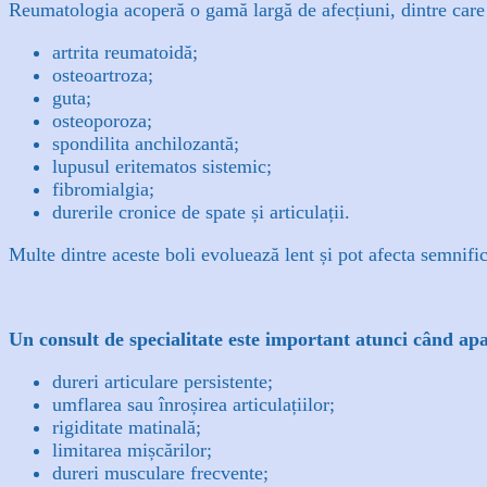
Reumatologia acoperă o gamă largă de afecțiuni, dintre care 
artrita reumatoidă;
osteoartroza;
guta;
osteoporoza;
spondilita anchilozantă;
lupusul eritematos sistemic;
fibromialgia;
durerile cronice de spate și articulații.
Multe dintre aceste boli evoluează lent și pot afecta semnific
Un consult de specialitate este important atunci când 
dureri articulare persistente;
umflarea sau înroșirea articulațiilor;
rigiditate matinală;
limitarea mișcărilor;
dureri musculare frecvente;