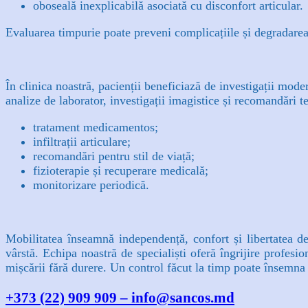
oboseală inexplicabilă asociată cu disconfort articular.
Evaluarea timpurie poate preveni complicațiile și degradarea 
În clinica noastră, pacienții beneficiază de investigații mod
analize de laborator, investigații imagistice și recomandări te
tratament medicamentos;
infiltrații articulare;
recomandări pentru stil de viață;
fizioterapie și recuperare medicală;
monitorizare periodică.
Mobilitatea înseamnă independență, confort și libertatea de
vârstă. Echipa noastră de specialiști oferă îngrijire profesio
mișcării fără durere. Un control făcut la timp poate însemna 
+373 (22) 909 909 –
info@sancos.md