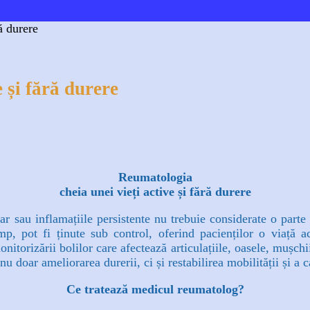
ă durere
 și fără durere
Email
Telegram
Viber
Copy URL
Reumatologia
cheia unei vieți active și fără durere
lar sau inflamațiile persistente nu trebuie considerate o parte
mp, pot fi ținute sub control, oferind pacienților o viață act
nitorizării bolilor care afectează articulațiile, oasele, mușch
u doar ameliorarea durerii, ci și restabilirea mobilității și a cal
Ce tratează medicul reumatolog?