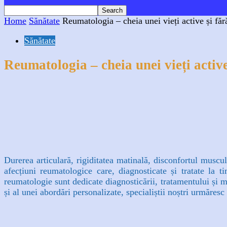
Home
Sănătate
Reumatologia – cheia unei vieți active și făr
Sănătate
Reumatologia – cheia unei vieți active
Facebook
X
WhatsApp
Linkedin
Durerea articulară, rigiditatea matinală, disconfortul muscu
afecțiuni reumatologice care, diagnosticate și tratate la ti
reumatologie sunt dedicate diagnosticării, tratamentului și mo
și al unei abordări personalizate, specialiștii noștri urmăresc n