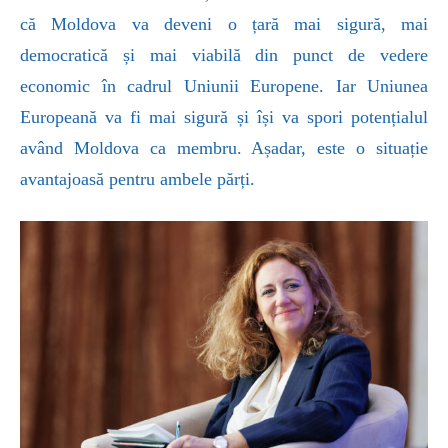
că Moldova va deveni o țară mai sigură, mai
democratică și mai viabilă din punct de vedere
economic în cadrul Uniunii Europene. Iar Uniunea
Europeană va fi mai sigură și își va spori potențialul
având Moldova ca membru. Așadar, este o situație
avantajoasă pentru ambele părți.