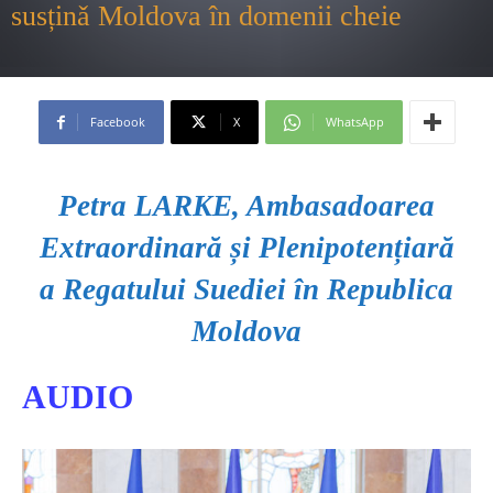
susținǎ Moldova în domenii cheie
Facebook
X
WhatsApp
Petra LARKE,
Ambasadoarea
Extraordinară și Plenipotențiară
a Regatului Suediei în Republica
Moldova
AUDIO