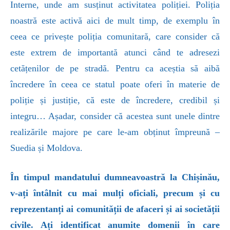
Interne, unde am susținut activitatea poliției. Poliția
noastră este activă aici de mult timp, de exemplu în
ceea ce privește poliția comunitară, care consider că
este extrem de importantă atunci când te adresezi
cetățenilor de pe stradă. Pentru ca aceștia să aibă
încredere în ceea ce statul poate oferi în materie de
poliție și justiție, că este de încredere, credibil și
integru… Așadar, consider că acestea sunt unele dintre
realizările majore pe care le-am obținut împreună –
Suedia și Moldova.
În timpul mandatului dumneavoastră la Chișinău,
v-ați întâlnit cu mai mulți oficiali, precum și cu
reprezentanți ai comunității de afaceri și ai societății
civile. Ați identificat anumite domenii în care