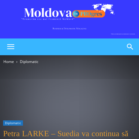
Moldova
Home
Diplomatic
în
PROgres
Diplomatic
Petra LARKE – Suedia va continua să