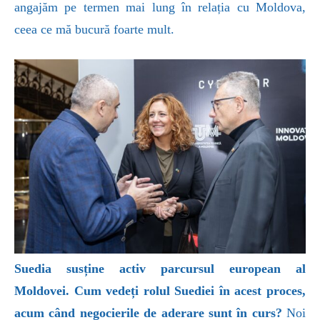
angajăm pe termen mai lung în relația cu Moldova,
ceea ce mă bucură foarte mult.
Suedia susține activ parcursul european al
Moldovei. Cum vedeți rolul Suediei în acest proces,
acum când negocierile de aderare sunt în curs?
Noi