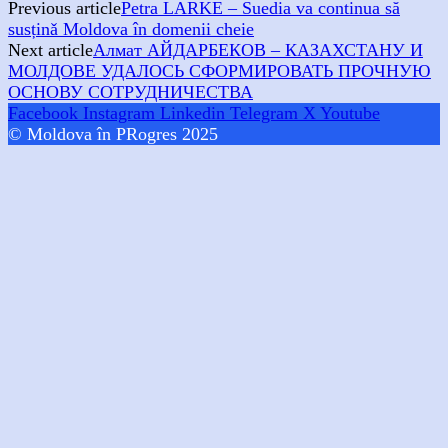
Previous article
Petra LARKE – Suedia va continua să
susținǎ Moldova în domenii cheie
Next article
Aлмат АЙДАРБЕКОВ – КАЗАХСТАНУ И
МОЛДОВЕ УДАЛОСЬ СФОРМИРОВАТЬ ПРОЧНУЮ
ОСНОВУ СОТРУДНИЧЕСТВА
Facebook
Instagram
Linkedin
Telegram
X
Youtube
© Moldova în PRogres 2025