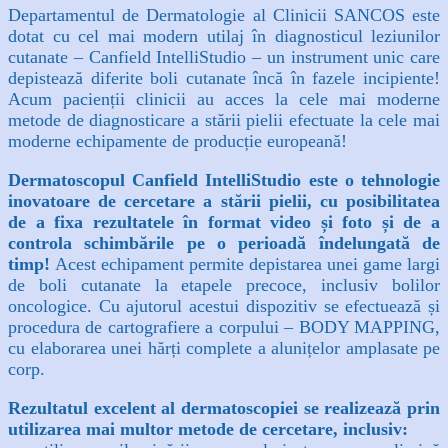
Departamentul de Dermatologie al Clinicii SANCOS este
dotat cu cel mai modern utilaj în diagnosticul leziunilor
cutanate – Canfield IntelliStudio – un instrument unic care
depistează diferite boli cutanate încă în fazele incipiente!
Acum pacienții clinicii au acces la cele mai moderne
metode de diagnosticare a stării pielii efectuate la cele mai
moderne echipamente de producție europeană!
Dermatoscopul Canfield IntelliStudio este o tehnologie
inovatoare de cercetare a stării pielii, cu posibilitatea
de a fixa rezultatele în format video și foto și de a
controla schimbările pe o perioadă îndelungată de
timp!
Acest echipament permite depistarea unei game largi
de boli cutanate la etapele precoce, inclusiv bolilor
oncologice. Cu ajutorul acestui dispozitiv se efectuează și
procedura de cartografiere a corpului – BODY MAPPING,
cu elaborarea unei hărți complete a alunițelor amplasate pe
corp.
Rezultatul excelent al dermatoscopiei se realizează prin
utilizarea mai multor metode de cercetare, inclusiv: