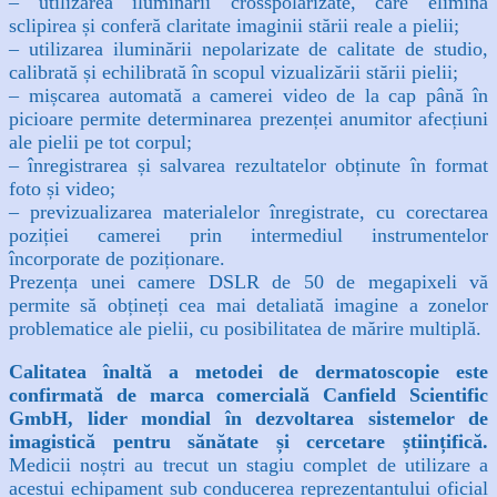
– utilizarea iluminării crosspolarizate, care elimină
sclipirea și conferă claritate imaginii stării reale a pielii;
– utilizarea iluminării nepolarizate de calitate de studio,
calibrată și echilibrată în scopul vizualizării stării pielii;
– mișcarea automată a camerei video de la cap până în
picioare permite determinarea prezenței anumitor afecțiuni
ale pielii pe tot corpul;
– înregistrarea și salvarea rezultatelor obținute în format
foto și video;
– previzualizarea materialelor înregistrate, cu corectarea
poziției camerei prin intermediul instrumentelor
încorporate de poziționare.
Prezența unei camere DSLR de 50 de megapixeli vă
permite să obțineți cea mai detaliată imagine a zonelor
problematice ale pielii, cu posibilitatea de mărire multiplă.
Calitatea înaltă a metodei de dermatoscopie este
confirmată de marca comercială Canfield Scientific
GmbH, lider mondial în dezvoltarea sistemelor de
imagistică pentru sănătate și cercetare științifică.
Medicii noștri au trecut un stagiu complet de utilizare a
acestui echipament sub conducerea reprezentantului oficial