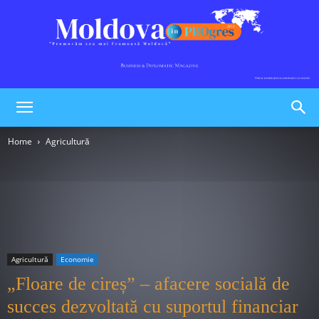
Moldova
Home
Agricultură
în
PROgres
Agricultură
Economie
„Floare de cireș” – afacere socială de
succes dezvoltată cu suportul financiar