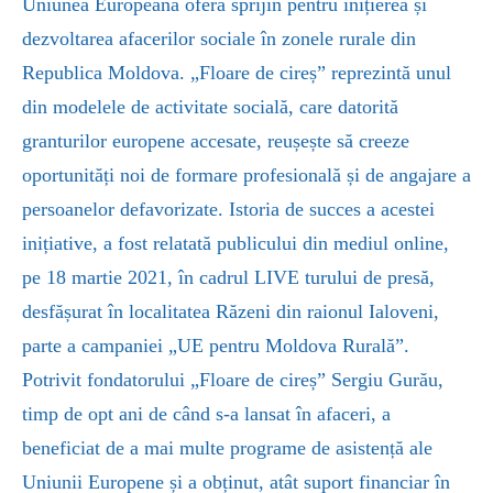
Uniunea Europeană oferă sprijin pentru inițierea și
dezvoltarea afacerilor sociale în zonele rurale din
Republica Moldova.
„
Floare de cireș” reprezintă unul
din modelele de activitate socială, care datorită
granturilor europene accesate, reușește să creeze
oportunități noi de formare profesională și de angajare a
persoanelor defavorizate. Istoria de succes a acestei
inițiative, a fost relatată publicului din mediul online,
pe 18 martie 2021, în cadrul LIVE turului de presă,
desfășurat în localitatea Răzeni din raionul Ialoveni,
parte a campaniei
„
UE pentru Moldova Rurală”.
Potrivit fondatorului
„
Floare de cireș” Sergiu Gurău,
timp de opt ani de când s-a lansat în afaceri, a
beneficiat de a mai multe programe de asistență ale
Uniunii Europene și a obținut, atât suport financiar în