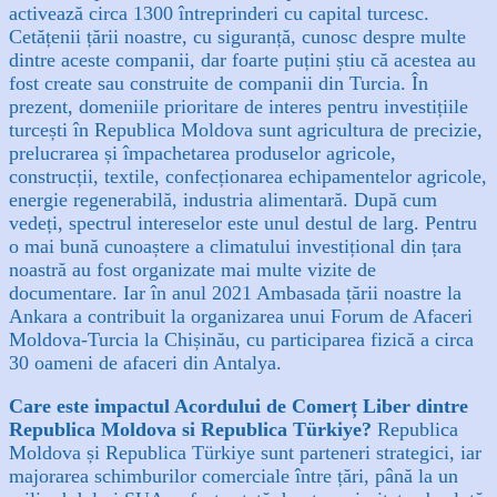
activează circa 1300 întreprinderi cu capital turcesc.
Cetățenii țării noastre, cu siguranță, cunosc despre multe
dintre aceste companii, dar foarte puțini știu că acestea au
fost create sau construite de companii din Turcia. În
prezent, domeniile prioritare de interes pentru investițiile
turcești în Republica Moldova sunt agricultura de precizie,
prelucrarea și împachetarea produselor agricole,
construcții, textile, confecționarea echipamentelor agricole,
energie regenerabilă, industria alimentară. După cum
vedeți, spectrul intereselor este unul destul de larg. Pentru
o mai bună cunoaștere a climatului investițional din țara
noastră au fost organizate mai multe vizite de
documentare. Iar în anul 2021 Ambasada țării noastre la
Ankara a contribuit la organizarea unui Forum de Afaceri
Moldova-Turcia la Chișinău, cu participarea fizică a circa
30 oameni de afaceri din Antalya.
Care este impactul Acordului de Comerț Liber dintre
Republica Moldova si Republica Türkiye?
Republica
Moldova și Republica Türkiye sunt parteneri strategici, iar
majorarea schimburilor comerciale între țări, până la un