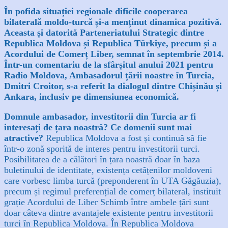
În pofida situației regionale dificile cooperarea
bilaterală moldo-turcă și-a menținut dinamica pozitivă.
Aceasta și datorită Parteneriatului Strategic dintre
Republica Moldova și Republica Türkiye, precum și a
Acordului de Comerț Liber, semnat în septembrie 2014.
Într-un comentariu de l
a sfârșitul anului 2021 pentru
Radio Moldova, Ambasadorul țării noastre în Turcia,
Dmitri Croitor, s-a referit la dialogul dintre Chișinău și
Ankara, inclusiv pe dimensiunea economică.
Domnule ambasador
,
investitorii din Turcia ar fi
interesați de țara noastră? Ce domenii sunt mai
atractive?
Republica Moldova a fost și continuă să fie
într-o zonă sporită de interes pentru investitorii turci.
Posibilitatea de a călători în țara noastră doar în baza
buletinului de identitate, existența cetățenilor moldoveni
care vorbesc limba turcă (preponderent în UTA Găgăuzia),
precum și regimul preferențial de comerț bilateral, instituit
grație Acordului de Liber Schimb între ambele țări sunt
doar câteva dintre avantajele existente pentru investitorii
turci în Republica Moldova. În Republica Moldova