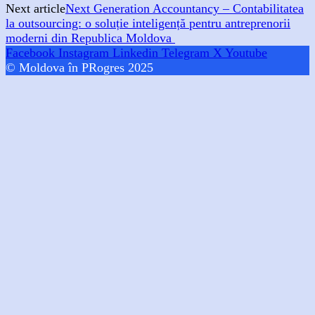
Next article
Next Generation Accountancy – Contabilitatea
la outsourcing: o soluție inteligență pentru antreprenorii
moderni din Republica Moldova
Facebook
Instagram
Linkedin
Telegram
X
Youtube
© Moldova în PRogres 2025