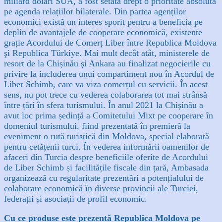
miliard dolari SUA, a fost setată drept o prioritate absolută
pe agenda relațiilor bilaterale. Din partea agenților
economici există un interes sporit pentru a beneficia pe
deplin de avantajele de cooperare economică, existente
grație Acordului de Comerț Liber între Republica Moldova
şi Republica Türkiye. Mai mult decât atât, ministerele de
resort de la Chișinău și Ankara au finalizat negocierile cu
privire la includerea unui compartiment nou în Acordul de
Liber Schimb, care va viza comerțul cu servicii. În acest
sens, nu pot trece cu vederea colaborarea tot mai strânsă
între țări în sfera turismului. În anul 2021 la Chișinău a
avut loc prima ședință a Comitetului Mixt pe cooperare în
domeniul turismului, fiind prezentată în premieră la
eveniment o rută turistică din Moldova, special elaborată
pentru cetățenii turci.
În vederea informării oamenilor de
afaceri din Turcia despre beneficiile oferite de Acordului
de Liber Schimb și facilitățile fiscale din țară, Ambasada
organizează cu regularitate prezentări a potențialului de
colaborare economică în diverse provincii ale Turciei,
federații și asociații de profil economic.
Cu ce produse este prezentă Republica Moldova pe