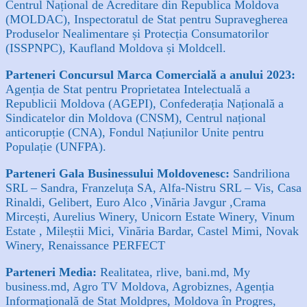
Centrul Național de Acreditare din Republica Moldova
(MOLDAC), Inspectoratul de Stat pentru Supravegherea
Produselor Nealimentare și Protecția Consumatorilor
(ISSPNPC), Kaufland Moldova și Moldcell.
Parteneri Concursul Marca Comercială a anului 2023:
Agenția de Stat pentru Proprietatea Intelectuală a
Republicii Moldova (AGEPI), Confederația Națională a
Sindicatelor din Moldova (CNSM), Centrul național
anticorupție (CNA), Fondul Națiunilor Unite pentru
Populație (UNFPA).
Parteneri Gala Businessului Moldovenesc:
Sandriliona
SRL – Sandra, Franzeluța SA, Alfa-Nistru SRL – Vis, Casa
Rinaldi, Gelibert, Euro Alco ,Vinăria Javgur ,Crama
Mircești, Aurelius Winery, Unicorn Estate Winery, Vinum
Estate , Mileștii Mici, Vinăria Bardar, Castel Mimi, Novak
Winery, Renaissance PERFECT
Parteneri Media:
Realitatea, rlive, bani.md, My
business.md, Agro TV Moldova, Agrobiznes, Agenția
Informațională de Stat Moldpres, Moldova în Progres,