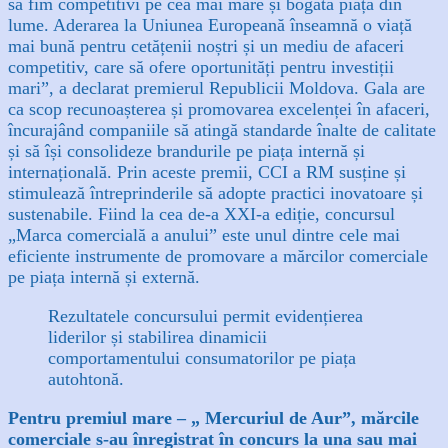
să fim competitivi pe cea mai mare și bogată piață din
lume. Aderarea la Uniunea Europeană înseamnă o viață
mai bună pentru cetățenii noștri și un mediu de afaceri
competitiv, care să ofere oportunități pentru investiții
mari”, a declarat premierul Republicii Moldova. Gala are
ca scop recunoașterea și promovarea excelenței în afaceri,
încurajând companiile să atingă standarde înalte de calitate
și să își consolideze brandurile pe piața internă și
internațională. Prin aceste premii, CCI a RM susține și
stimulează întreprinderile să adopte practici inovatoare și
sustenabile. Fiind la cea de-a XXI-a ediție, concursul
„Marca comercială a anului” este unul dintre cele mai
eficiente instrumente de promovare a mărcilor comerciale
pe piața internă și externă.
Rezultatele concursului permit evidențierea
liderilor și stabilirea dinamicii
comportamentului consumatorilor pe piața
autohtonă.
Pentru premiul mare – „ Mercuriul de Aur”, mărcile
comerciale s-au înregistrat în concurs la una sau mai