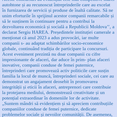
autohtone și au recunoscut întreprinderile care au excelat
în furnizarea de servicii și produse de înaltă calitate. Să ne
unim eforturile în sprijinul acestor companii remarcabile și
să le susținem în continuare pentru a contribui la
dezvoltarea economică și socială a Republicii Moldova’’, a
declarat Sergiu HAREA. Președintele instituției camerale a
menționat că anul 2023 a adus provocări, iar multe
companii s- au adaptat schimbărilor socio-economice
globale, continuând tradiția de participare la concursuri.
Acest eveniment prezintă nu doar companii cu cifre
impresionante de afaceri, dar aduce în prim- plan afaceri
inovative, companii conduse de femei puternice,
întreprinderi care promovează activ politicile care susțin
familia la locul de muncă, întreprinderi sociale, cei care au
demonstrat un angajament deosebit în promovarea
integrității și eticii în afaceri, antreprenori care contribuie
la protejarea mediului, demonstrează creativitate și un
potențial extraordinar în domeniile lor de activitate.
„Suntem mândri să evidențiem și să apreciem contribuțiile
companiilor conduse de femei puternice, dedicate
problemelor sociale și nevoilor comunității. De asemenea,