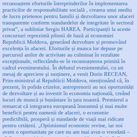
recunoaștem eforturile întreprinderilor în implementarea
practicilor de responsabilitate socială , crearea unui mediu
de lucru prietenos pentru familii și dezvoltarea unor afaceri
transparente conform standardelor de integritate în sectorul
privat”, a subliniat Sergiu HAREA. Participanții la aceste
concursuri reprezintă pilonii de bază ai economiei
Republicii Moldova, generând dezvoltare și promovând
excelența în afaceri.
Eforturile și munca lor depuse pe
parcursul anilor de activitate au culminat în rezultate
excepționale, reflectându-se în recunoașterea primită în
cadrul evenimentului. În debutul evenimentului, cu un
mesaj de apreciere și susținere, a venit Dorin RECEAN,
Prim-ministrul al Republicii Moldova, menționând că, în
prezent, în pofida crizelor, antreprenorii au noi oportunități
de dezvoltare și au investit în economia națională, creând
locuri de muncă și bunăstare în țara noastră. Premierul a
remarcat că integrarea europeană înseamnă și mai multe
beneficii pentru oamenii de afaceri, o economie
predictibilă, prosperă și standarde de viață mai ridicate
pentru cetățeni. „Optimismul economic revine, iar noi
avem o oportunitate pe care nu am mai avut-o vreodată –