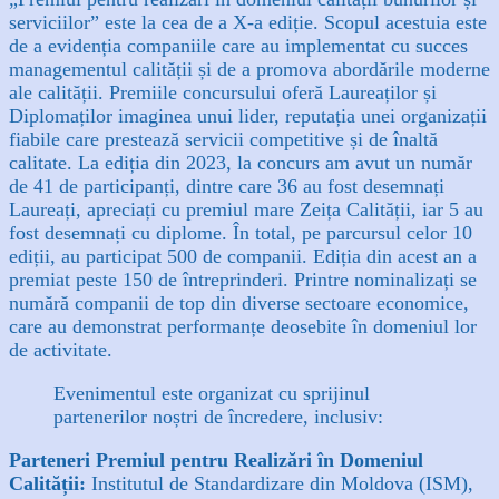
serviciilor” este la cea de a X-a ediție. Scopul acestuia este
de a evidenția companiile care au implementat cu succes
managementul calității și de a promova abordările moderne
ale calității. Premiile concursului oferă Laureaților și
Diplomaților imaginea unui lider, reputația unei organizații
fiabile care prestează servicii competitive și de înaltă
calitate. La ediția din 2023, la concurs am avut un număr
de 41 de participanți, dintre care 36 au fost desemnați
Laureați, apreciați cu premiul mare Zeița Calității, iar 5 au
fost desemnați cu diplome. În total, pe parcursul celor 10
ediții, au participat 500 de companii. Ediția din acest an a
premiat peste 150 de întreprinderi. Printre nominalizați se
numără companii de top din diverse sectoare economice,
care au demonstrat performanțe deosebite în domeniul lor
de activitate.
Evenimentul este organizat cu sprijinul
partenerilor noștri de încredere, inclusiv:
Parteneri Premiul pentru Realizări în Domeniul
Calității:
Institutul de Standardizare din Moldova (ISM),