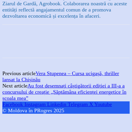
Ziarul de Gardă, Agrobook. Colaborarea noastră cu aceste
entități reflectă angajamentul comun de a promova
dezvoltarea economică și excelența în afaceri.
Previous article
Vera Stupenea – Cursa ucigașă, thriller
lansat la Chișinău
Next article
Au fost desemnați câștigătorii ediției a III-a a
concursului de creație „Săptămâna eficienței energetice în
școala mea”
Facebook
Instagram
Linkedin
Telegram
X
Youtube
© Moldova în PRogres 2025