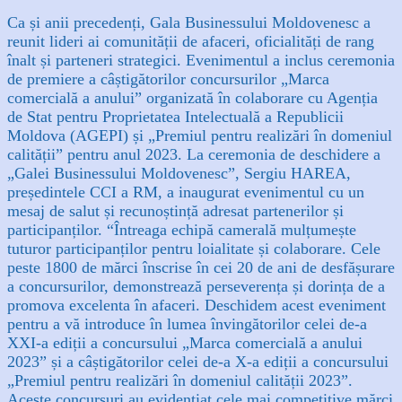
Ca și anii precedenți, Gala Businessului Moldovenesc a
reunit lideri ai comunității de afaceri, oficialități de rang
înalt și parteneri strategici. Evenimentul a inclus ceremonia
de premiere a câștigătorilor concursurilor „Marca
comercială a anului” organizată în colaborare cu Agenția
de Stat pentru Proprietatea Intelectuală a Republicii
Moldova (AGEPI) și „Premiul pentru realizări în domeniul
calității” pentru anul 2023. La ceremonia de deschidere a
„Galei Businessului Moldovenesc”, Sergiu HAREA,
președintele CCI a RM, a inaugurat evenimentul cu un
mesaj de salut și recunoștință adresat partenerilor și
participanților. “Întreaga echipă camerală mulțumește
tuturor participanților pentru loialitate și colaborare. Cele
peste 1800 de mărci înscrise în cei 20 de ani de desfășurare
a concursurilor, demonstrează perseverența și dorința de a
promova excelenta în afaceri. Deschidem acest eveniment
pentru a vă introduce în lumea învingătorilor celei de-a
XXI-a ediții a concursului „Marca comercială a anului
2023” și a câștigătorilor celei de-a X-a ediții a concursului
„Premiul pentru realizări în domeniul calității 2023”.
Aceste concursuri au evidențiat cele mai competitive mărci