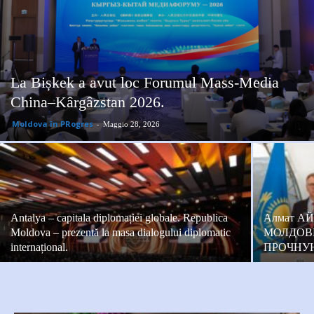
La Bișkek a avut loc Forumul Mass-Media
China–Kârgâzstan 2026.
Moldova în PRogres
-
Maggio 28, 2026
Antalya – capitala diplomației globale. Republica
Aлмат А
Moldova – prezentă la masa dialogului diplomatic
МОЛДОВ
internațional.
ПРОЧНУ