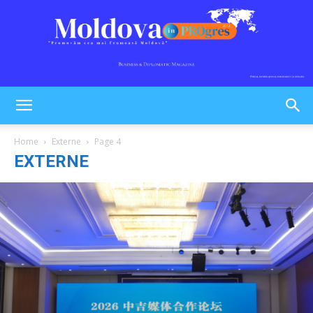
Moldova
Home
Externe
Page 4
EXTERNE
în
PROgres