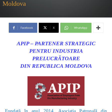
Moldova
Facebook
X
WhatsApp
APIP – PARTENER STRATEGIC
PENTRU INDUSTRIA
PRELUCRĂTOARE
DIN REPUBLICA MOLDOVA
Fondată în anul 2014, Asociația Patronală din