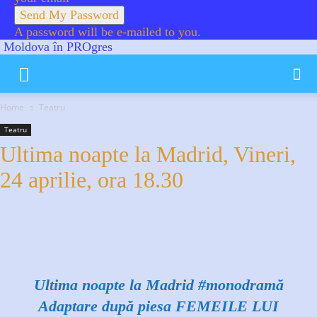
A password will be e-mailed to you.
Moldova în PROgres
Home
Teatru
Teatru
Ultima noapte la Madrid, Vineri,
24 aprilie, ora 18.30
Facebook
X
WhatsApp
Linkedin
Ultima noapte la Madrid
#monodramă
Adaptare după piesa FEMEILE LUI