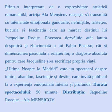
Printr-o interpretare de o expresivitate artistică
remarcabilă, actrița Ala Menșicov reușește să transmită
cu intensitate emoțională gândurile, neliniștile, tristețea,
bucuria și fascinația care au marcat destinul lui
Jacqueline Roque. Povestea dezvăluie atât latura
despotică și zbuciumată a lui Pablo Picasso, cât și
dimensiunea pasională a relației lor, o dragoste absolută
pentru care Jacqueline și-a sacrificat propria viață.
„Ultima Noapte la Madrid” este un spectacol despre
iubire, abandon, fascinație și destin, care invită publicul
la o experiență emoțională intensă și profundă.
Durata
spectacolului:
90 minute.
Distribuţia:
Jaqueline
Rocque – Ala MENȘICOV