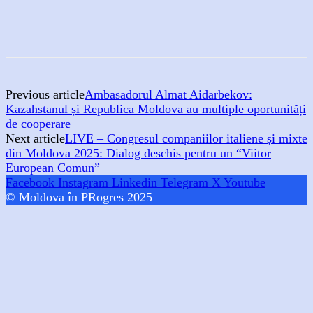
Previous article
Ambasadorul Almat Aidarbekov:
Kazahstanul și Republica Moldova au multiple oportunități
de cooperare
Next article
LIVE – Congresul companiilor italiene și mixte
din Moldova 2025: Dialog deschis pentru un “Viitor
European Comun”
Facebook
Instagram
Linkedin
Telegram
X
Youtube
© Moldova în PRogres 2025