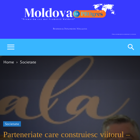
Moldova
Home
Societate
în
PROgres
Societate
Parteneriate care construiesc viitorul –