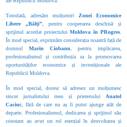
ale Republicii Moldova.
Totodată, adresăm mulțumiri
Zonei Economice
Libere „Bălți”
, pentru cooperarea deschisă și
sprijinul acordat proiectului
Moldova în PRogres
.
În mod special, exprimăm considerația noastră față de
domnul
Marin Ciobanu
, pentru implicarea,
profesionalismul și contribuția sa la promovarea
oportunităților economice și investiționale ale
Republicii Moldova.
În mod special, doresc să adresez un mulțumesc
sincer jurnalistului meu și prietenului
Anatol
Caciuc
, fără de care nu aș fi putut ajunge atât de
departe. Profesionalismul, dedicarea și sprijinul său
constant au avut un rol esențial în dezvoltarea și