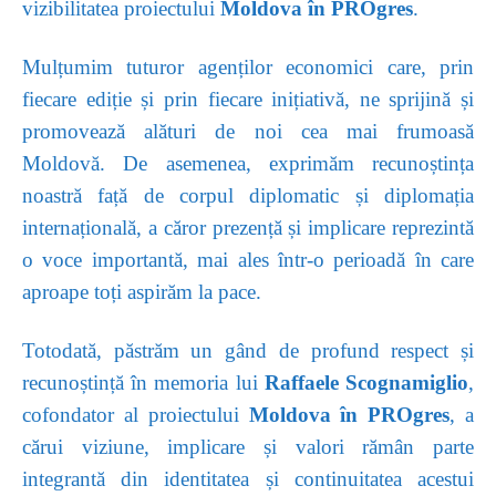
vizibilitatea proiectului
Moldova în PRO
gres
.
Mulțumim tuturor agenților economici care, prin
fiecare ediție și prin fiecare inițiativă, ne sprijină și
promovează alături de noi cea mai frumoasă
Moldovă. De asemenea, exprimăm recunoștința
noastră față de corpul diplomatic și diplomația
internațională, a căror prezență și implicare reprezintă
o voce importantă, mai ales într-o perioadă în care
aproape toți aspirăm la pace.
Totodată, păstrăm un gând de profund respect și
recunoștință în memoria lui
Raffaele Scognamiglio
,
cofondator al proiectului
Moldova în PROgres
, a
cărui viziune, implicare și valori rămân parte
integrantă din identitatea și continuitatea acestui