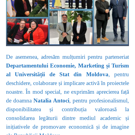
De asemenea, adresăm mulțumiri pentru parteneriat
Departamentului Economie, Marketing și Turism
al Universității de Stat din Moldova
, pentru
deschidere, colaborare și implicare activă în proiectele
noastre. În mod special, ne exprimăm aprecierea față
de doamna
Natalia Antoci
, pentru profesionalismul,
disponibilitatea și contribuția valoroasă la
consolidarea legăturii dintre mediul academic și
inițiativele de promovare economică și de imagine