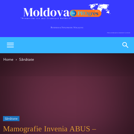
Moldova
Home
Sănătate
în
PROgres
Sănătate
Mamografie Invenia ABUS –