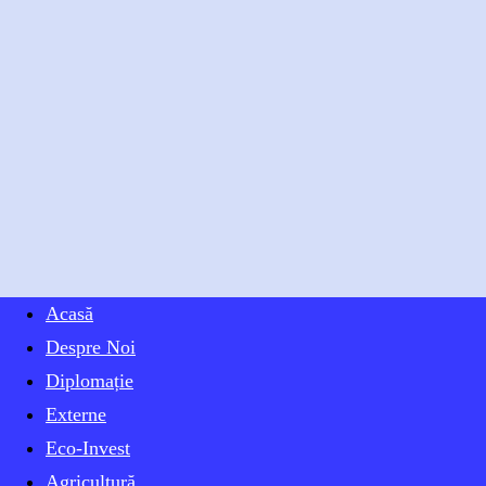
Acasă
Moldova
Despre Noi
Diplomație
Externe
în
Eco-Invest
Agricultură