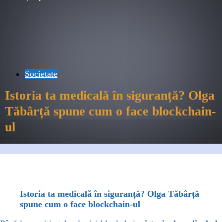
Societate
Istoria ta medicală în siguranță? Olga
Tăbârță spune cum o face blockchain-
ul
Facebook
X
WhatsApp
Linkedin
Istoria ta medicală în siguranță? Olga Tăbârță
spune cum o face blockchain-ul