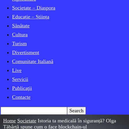
Societate – Diaspora
PROgres
Educație – Știința
Sănătate
Cultura
Turism
Divertisment
Comunitate Italiană
Live
Servicii
Publicaţii
Contacte
Home
Societate
Istoria ta medicală în siguranță? Olga
Tăbârță spune cum o face blockchain-ul