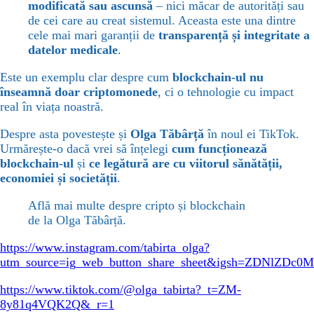
modificată sau ascunsă
– nici măcar de autorități sau
de cei care au creat sistemul. Aceasta este una dintre
cele mai mari garanții de
transparență și integritate a
datelor medicale
.
Este un exemplu clar despre cum
blockchain-ul nu
înseamnă doar criptomonede
, ci o tehnologie cu impact
real în viața noastră.
Despre asta povestește și
Olga Tăbârță
în noul ei TikTok.
Urmărește-o dacă vrei să înțelegi
cum funcționează
blockchain-ul
și
ce legătură are cu viitorul sănătății,
economiei și societății
.
Află mai multe despre cripto și blockchain
de la Olga Tăbârță.
https://www.instagram.com/tabirta_olga?
utm_source=ig_web_button_share_sheet&igsh=ZDNlZDc0
https://www.tiktok.com/@olga_tabirta?_t=ZM-
8y81q4VQK2Q&_r=1