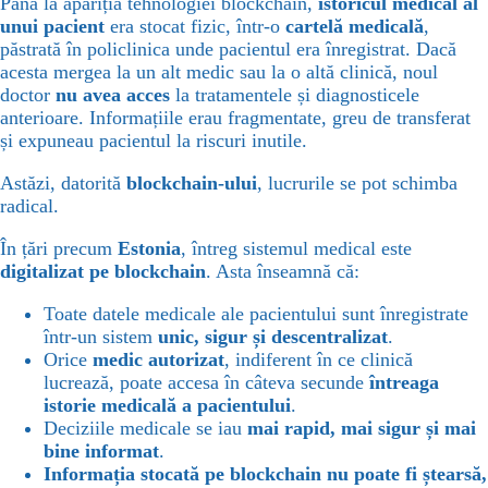
Până la apariția tehnologiei blockchain,
istoricul medical al
unui pacient
era stocat fizic, într-o
cartelă medicală
,
păstrată în policlinica unde pacientul era înregistrat. Dacă
acesta mergea la un alt medic sau la o altă clinică, noul
doctor
nu avea acces
la tratamentele și diagnosticele
anterioare. Informațiile erau fragmentate, greu de transferat
și expuneau pacientul la riscuri inutile.
Astăzi, datorită
blockchain-ului
, lucrurile se pot schimba
radical.
În țări precum
Estonia
, întreg sistemul medical este
digitalizat pe blockchain
. Asta înseamnă că:
Toate datele medicale ale pacientului sunt înregistrate
într-un sistem
unic, sigur și descentralizat
.
Orice
medic autorizat
, indiferent în ce clinică
lucrează, poate accesa în câteva secunde
întreaga
istorie medicală a pacientului
.
Deciziile medicale se iau
mai rapid, mai sigur și mai
bine informat
.
Informația stocată pe blockchain nu poate fi ștearsă,