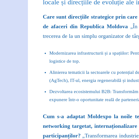
locale și direcțiile de evoluție al
Care sunt direcțiile strategice prin car
de afaceri din Republica Moldova
„În
trecerea de la un simplu organizator de târg
Modernizarea infrastructurii și a spațiilor: Pe
logistice de top.
Alinierea tematicii la sectoarele cu potențial
(AgTech), IT-ul, energia regenerabilă și indust
Dezvoltarea ecosistemului B2B: Transformăm exp
expunere într-o oportunitate reală de parteneri
Cum s-a adaptat Moldexpo la noile tend
networking targetat, internaționalizare
participanților?
„Transformarea industriei