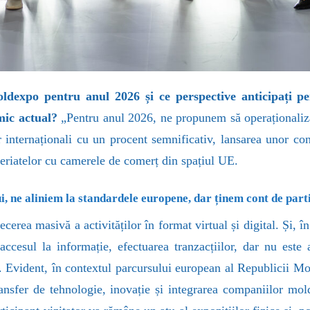
oldexpo pentru anul 2026 și ce perspective anticipați pen
mic actual?
„Pentru anul 2026, ne propunem să operaționaliz
lor internaționali cu un procent semnificativ, lansarea unor c
neriatelor cu camerele de comerț din spațiul UE.
i, ne aliniem la standardele europene, dar ținem cont de parti
cerea masivă a activităților în format virtual și digital. Și, 
 accesul la informație, efectuarea tranzacțiilor, dar nu est
e. Evident, în contextul parcursului european al Republicii 
ansfer de tehnologie, inovație și integrarea companiilor mol