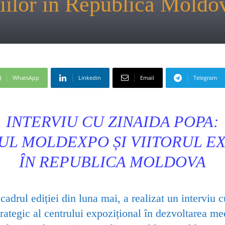
ițiilor în Republica Moldo
WhatsApp
Linkedin
Email
Telegram
INTERVIU CU ZINAIDA POPA:
LUL MOLDEXPO
ȘI VIITORUL E
ÎN REPUBLICA MOLDOVA
 cadrul ediției din luna mai, a realizat un interviu 
rategic al centrului expozițional în dezvoltarea med