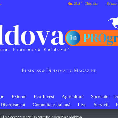
C
eu
23.2
Chişinău
Sabato,
ie
Externe
Eco-Invest
Agricultură
Societate – D
Divertisment
Comunitate Italiană
Live
Servicii
P
Moldova
lul Moldexpo și viitorul expozițiilor în Republica Moldova