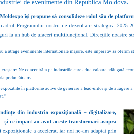
e industriei de evenimente din Republica Moldova.
e Moldexpo își propune să consolideze rolul său de platfo
 cadrul Programului nostru de dezvoltare strategică 2025-
uri la un hub de afaceri multifuncțional. Direcțiile noastre str
ntru a atrage evenimente internaționale majore, este imperativ să oferim s
 de creștere: Ne concentrăm pe industriile care aduc valoare adăugată ec
ria prelucrătoare.
ozițiile în platforme active de generare a lead-urilor și de atragere a i
at.”
ințe din industria expozițională – digitalizare,
 – și ce impact au avut aceste transformări asupra
 expoziționale a accelerat, iar noi ne-am adaptat prin