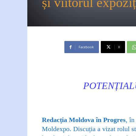
și viitorul expoz
Facebook
X
POTENȚIA
Redacția Moldova în Progres
, în
Moldexpo. Discuția a vizat rolul st