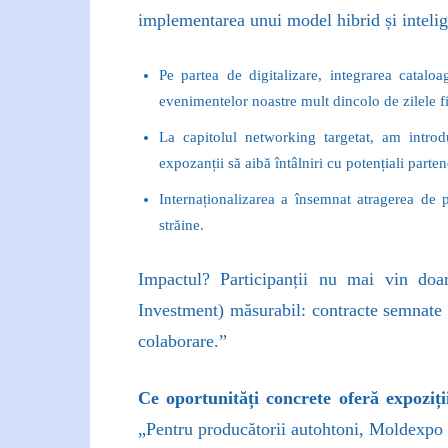
implementarea unui model hibrid și intelig
Pe partea de digitalizare, integrarea cataloag
evenimentelor noastre mult dincolo de zilele f
La capitolul networking targetat, am intro
expozanții să aibă întâlniri cu potențiali partene
Internaționalizarea a însemnat atragerea de p
străine.
Impactul? Participanții nu mai vin do
Investment) măsurabil: contracte semnate l
colaborare.”
Ce oportunități concrete oferă expoziț
„Pentru producătorii autohtoni, Moldexpo f