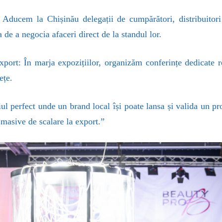
 Aducem la Chișinău delegații de cumpărători, distribuitori 
a de a negocia afaceri direct de la standul lor.
port: În marja expozițiilor, organizăm conferințe dedicate reg
ețe.
diul perfect unde un brand local își poate lansa și valida un p
i masive de scalare la export.”