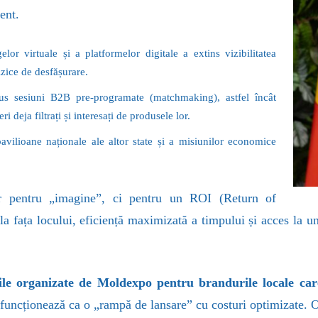
ent.
elor virtuale și a platformelor digitale a extins vizibilitatea
izice de desfășurare.
dus sesiuni B2B pre-programate (matchmaking), astfel încât
ri deja filtrați și interesați de produsele lor.
avilioane naționale ale altor state și a misiunilor economice
ar pentru „imagine”, ci pentru un ROI (Return of
a fața locului, eficiență maximizată a timpului și acces la u
iile organizate de Moldexpo pentru brandurile locale care
uncționează ca o „rampă de lansare” cu costuri optimizate. Op