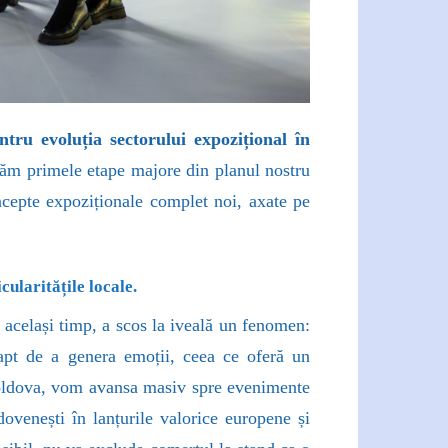
tru evoluția sectorului expozițional în
ăm primele etape majore din planul nostru
oncepte expoziționale complet noi, axate pe
cularitățile locale.
în același timp, a scos la iveală un fenomen:
e apt de a genera emoții, ceea ce oferă un
Moldova, vom avansa masiv spre evenimente
dovenești în lanțurile valorice europene și