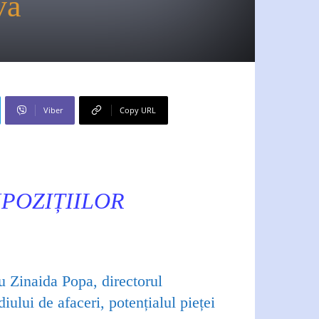
va
Viber
Copy URL
XPOZIȚIILOR
cu Zinaida Popa, directorul
iului de afaceri, potențialul pieței