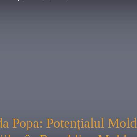
în
PROgres
ida Popa: Potențialul Mol