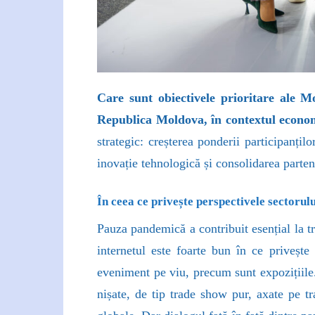
Care sunt obiectivele prioritare ale M
Republica Moldova, în contextul econo
strategic: creșterea ponderii participanți
inovație tehnologică și consolidarea parte
În ceea ce privește perspectivele sectorulu
Pauza pandemică a contribuit esențial la tre
internetul este foarte bun în ce privește
eveniment pe viu, precum sunt expozițiil
nișate, de tip trade show pur, axate pe tr