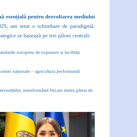
rmă esențială pentru dezvoltarea mediului
2029, am setat o schimbare de paradigmă:
ategice se bazează pe trei piloni centrali:
tandarde europene de expunere și facilități
onomiei naționale – agricultura performantă
nvestițiilor, transformând fiecare metru pătrat de