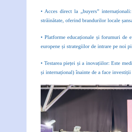
• Acces direct la „buyers” internaționali:
străinătate, oferind brandurilor locale șans
• Platforme educaționale și forumuri de ex
europene și strategiilor de intrare pe noi pi
• Testarea pieței și a inovațiilor: Este me
și internațional) înainte de a face investiți