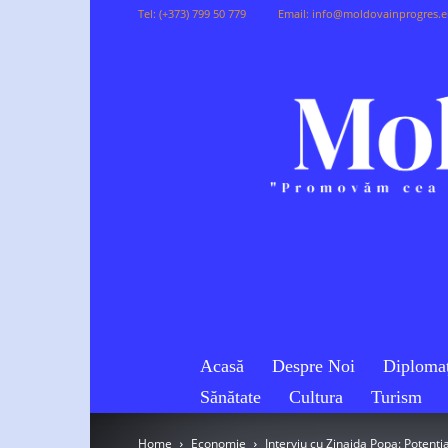
Tel:
(+373) 799 50 779
Email:
info@moldovainprogres.
Acasă
Despre Noi
Diplomaț
Sănătate
Cultura
Turism
Home
Economie
Interviu cu Zinaida Popa: Potenția