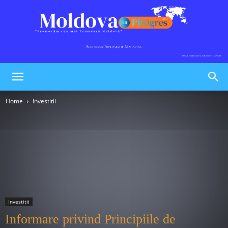
Moldova
Home
Investitii
în
PROgres
Investitii
Informare privind Principiile de