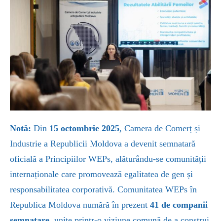
Notă:
Din
15 octombrie 2025
, Camera de Comerț și
Industrie a Republicii Moldova a devenit semnatară
oficială a Principiilor WEPs, alăturându-se comunității
internaționale care promovează egalitatea de gen și
responsabilitatea corporativă. Comunitatea WEPs în
Republica Moldova numără în prezent
41 de companii
semnatare
, unite printr-o viziune comună de a construi