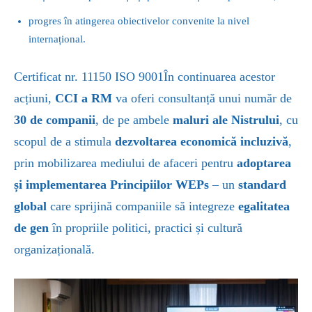
progres în atingerea obiectivelor convenite la nivel
internațional.
Certificat nr. 11150 ISO 9001
În continuarea acestor
acțiuni,
CCI a RM
va oferi consultanță unui număr de
30 de companii
, de pe ambele
maluri ale Nistrului
, cu
scopul de a stimula
dezvoltarea economică incluzivă
,
prin mobilizarea mediului de afaceri pentru
adoptarea
și implementarea Principiilor WEPs
– un
standard
global
care sprijină companiile să integreze
egalitatea
de gen
în propriile politici, practici și cultură
organizațională.