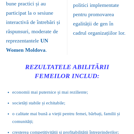
bune practici și au
politici implementate
participat la o sesiune
pentru promovarea
interactivă de întrebări și
egalității de gen în
răspunsuri, moderate de
cadrul organizațiilor lor.
reprezentantele
UN
Women Moldova
.
REZULTATELE ABILITĂRII
FEMEILOR INCLUD:
economii mai puternice și mai reziliente;
societăți stabile și echitabile;
o calitate mai bună a vieții pentru femei, bărbați, familii și
comunități;
creșterea competitivității și profitabilității întreprinderilor;