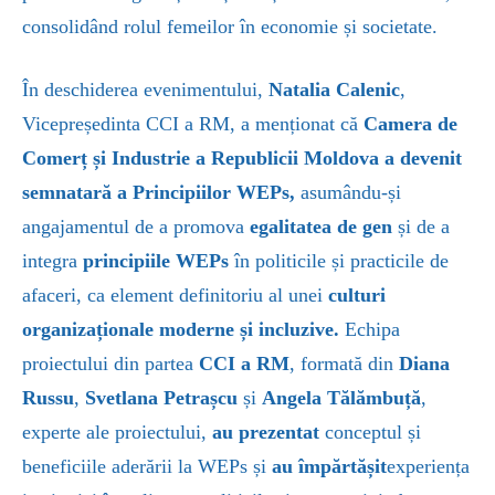
consolidând rolul femeilor în economie și societate.
În deschiderea evenimentului,
Natalia Calenic
,
Vicepreședinta CCI a RM, a menționat că
Camera de
Comerț și Industrie a Republicii Moldova a devenit
semnatară a Principiilor
WEPs,
asumându-și
angajamentul de a promova
egalitatea de gen
și de a
integra
principiile
WEPs
în politicile și practicile de
afaceri, ca element definitoriu al unei
culturi
organizaționale
moderne și incluzive.
Echipa
proiectului din partea
CCI a RM
, formată din
Diana
Russu
,
Svetlana
Petrașcu
și
Angela Tălămbuță
,
experte ale proiectului,
au prezentat
conceptul și
beneficiile aderării la WEPs și
au împărtășit
experiența