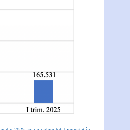
anului 2025, cu un volum total importat în