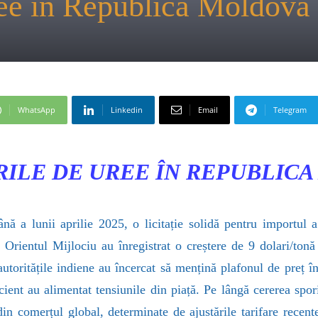
ree în Republica Moldova
WhatsApp
Linkedin
Email
Telegram
ILE DE UREE ÎN REPUBLIC
ă a lunii aprilie 2025, o licitație solidă pentru importul a
in Orientul Mijlociu au înregistrat o creștere de 9 dolari/to
 autoritățile indiene au încercat să mențină plafonul de pre
cient au alimentat tensiunile din piață. Pe lângă cererea spori
in comerțul global, determinate de ajustările tarifare recente.