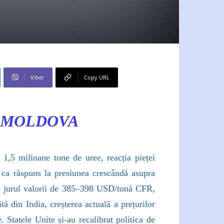
Viber
Copy URL
A MOLDOVA
 1,5 milioane tone de uree, reacția pieței
nă ca răspuns la presiunea crescândă asupra
ț în jurul valorii de 385–398 USD/tonă CFR,
tă din India, creșterea actuală a prețurilor
 Statele Unite și-au recalibrat politica de