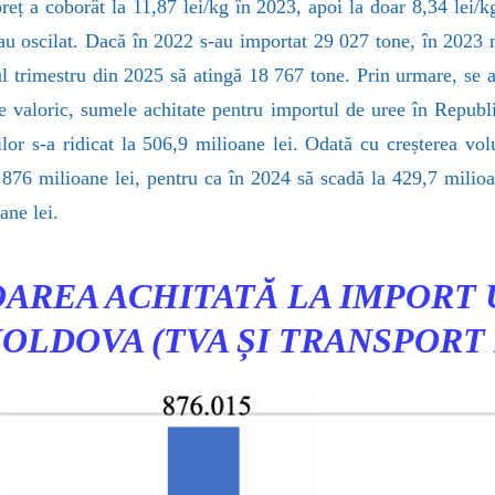
preț a coborât la 11,87 lei/kg în 2023, apoi la doar 8,34 lei
u oscilat. Dacă în 2022 s-au importat 29 027 tone, în 2023 ni
l trimestru din 2025 să atingă 18 767 tone. Prin urmare, se ate
re valoric, sumele achitate pentru importul de uree în Repu
rilor s-a ridicat la 506,9 milioane lei. Odată cu creșterea vol
a 876 milioane lei, pentru ca în 2024 să scadă la 429,7 milioa
ane lei.
AREA ACHITATĂ LA IMPORT
OLDOVA (TVA ȘI TRANSPORT I