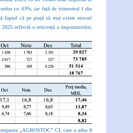
redus cu 43%, iar față de trimestrul I din
ă faptul că pe piață să mai existe stocuri
 2025 reflectă o reticență a importatorilor,
fost compania „AGROSTOC” CI, care a adus 8