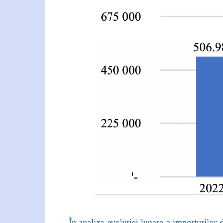
În analiza evoluției lunare a importurilo