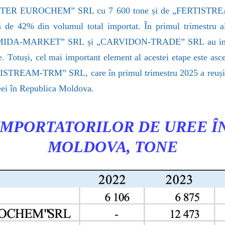
ENTER EUROCHEM” SRL cu 7 600 tone și de „FERTISTREA
tă de 42% din volumul total importat. În primul trimestru al
PIRAMIDA-MARKET” SRL și „CARVIDON-TRADE” SRL au import
și, cel mai important element al acestei etape este ascen
STREAM-TRM” SRL, care în primul trimestru 2025 a reușit s
reei în Republica Moldova.
IMPORTATORILOR DE UREE Î
MOLDOVA, TONE