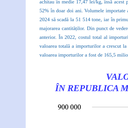
achitau în medie 17,47 lei/kg, însă acest 
52% în doar doi ani. Volumele importate a
2024 să scadă la 51 514 tone, iar în primu
majorarea cantităților. Din punct de vede
anterior. În 2022, costul total al importu
valoarea totală a importurilor a crescut l
valoarea importurilor a fost de 165,5 milio
VALO
ÎN REPUBLICA M