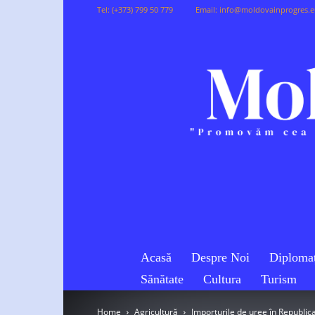
Tel:
(+373) 799 50 779
Email:
info@moldovainprogres.
Acasă
Despre Noi
Diplomaț
Sănătate
Cultura
Turism
Home
Agricultură
Importurile de uree în Republi