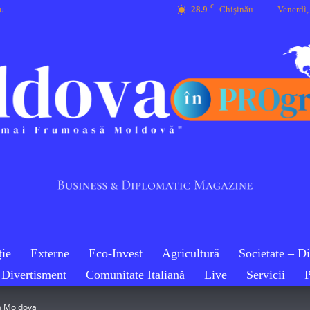
C
eu
28.9
Chişinău
Venerdì,
ie
Externe
Eco-Invest
Agricultură
Societate – D
Divertisment
Comunitate Italiană
Live
Servicii
P
Moldova
ca Moldova