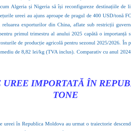
um Algeria și Nigeria să își reconfigureze destinațiile de l
prețurile ureei au ajuns aproape de pragul de 400 USD/tonă F
 reluarea exporturilor din China, aflate sub restricții guve
entru primul trimestru al anului 2025 capătă o importanță str
costurile de producție agricolă pentru sezonul 2025/2026. În p
 mediu de 8,82 lei/kg (TVA inclus). Comparativ cu anul 2024,
E UREE IMPORTATĂ ÎN REPUB
TONE
ale ureei în Republica Moldova au urmat o traiectorie descend