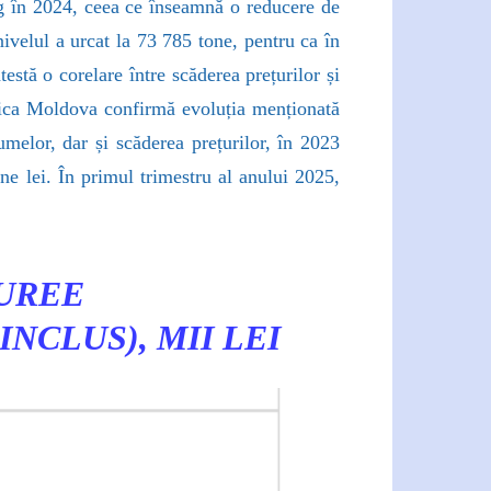
/kg în 2024, ceea ce înseamnă o reducere de
velul a urcat la 73 785 tone, pentru ca în
stă o corelare între scăderea prețurilor și
blica Moldova confirmă evoluția menționată
umelor, dar și scăderea prețurilor, în 2023
ne lei. În primul trimestru al anului 2025,
 UREE
NCLUS), MII LEI