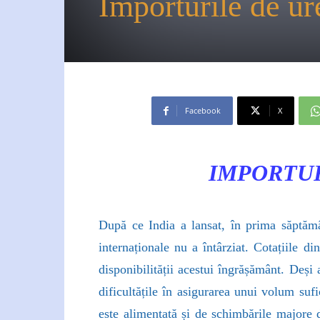
Importurile de u
Facebook
X
IMPORTUR
După ce India a lansat, în prima săptămân
internaționale nu a întârziat. Cotațiile d
disponibilității acestui îngrășământ. Deși
dificultățile în asigurarea unui volum sufi
este alimentată și de schimbările majore d