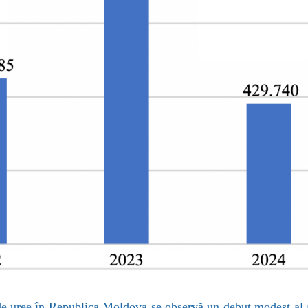
r de uree în Republica Moldova se observă un debut modest al 