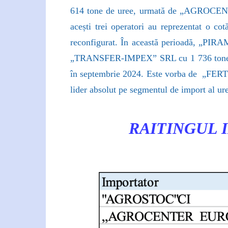
614 tone de uree, urmată de „AGROC
acești trei operatori au reprezentat o co
reconfigurat. În această perioadă, „
„TRANSFER-IMPEX” SRL cu 1 736 tone. Totu
în septembrie 2024. Este vorba de
„FERTI
lider absolut pe segmentul de import al u
RAITINGUL 