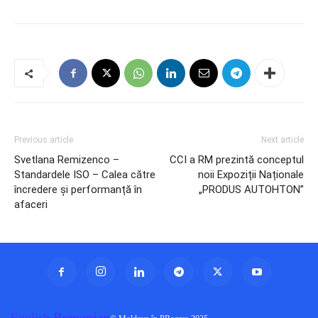
Previous article
Next article
Svetlana Remizenco –
CCI a RM prezintă conceptul
Standardele ISO – Calea către
noii Expoziții Naționale
încredere și performanță în
„PRODUS AUTOHTON”
afaceri
English
Romanian