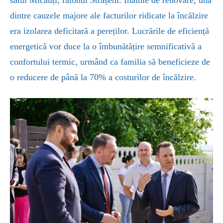
satul Micăuți, raionul Strășeni. Înainte de renovare, una
dintre cauzele majore ale facturilor ridicate la încălzire
era izolarea deficitară a pereților. Lucrările de eficiență
energetică vor duce la o îmbunătățire semnificativă a
confortului termic, urmând ca familia să beneficieze de
o reducere de până la 70% a costurilor de încălzire.