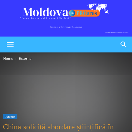
Moldova
Home
Externe
în
PROgres
Externe
China solicită abordare științifică în