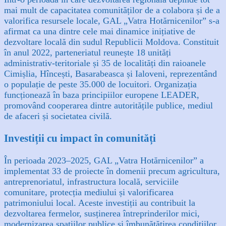
mai mult de capacitatea comunităților de a colabora și de a
valorifica resursele locale, GAL „Vatra Hotărnicenilor” s-a
afirmat ca una dintre cele mai dinamice inițiative de
dezvoltare locală din sudul Republicii Moldova. Constituit
în anul 2022, parteneriatul reunește 18 unități
administrativ-teritoriale și 35 de localități din raioanele
Cimișlia, Hîncești, Basarabeasca și Ialoveni, reprezentând
o populație de peste 35.000 de locuitori. Organizația
funcționează în baza principiilor europene LEADER,
promovând cooperarea dintre autoritățile publice, mediul
de afaceri și societatea civilă.
Investiții cu impact în comunități
În perioada 2023–2025, GAL „Vatra Hotărnicenilor” a
implementat 33 de proiecte în domenii precum agricultura,
antreprenoriatul, infrastructura locală, serviciile
comunitare, protecția mediului și valorificarea
patrimoniului local. Aceste investiții au contribuit la
dezvoltarea fermelor, susținerea întreprinderilor mici,
modernizarea spațiilor publice și îmbunătățirea condițiilor