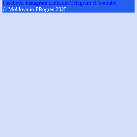
Facebook
Instagram
Linkedin
Telegram
X
Youtube
© Moldova în PRogres 2025