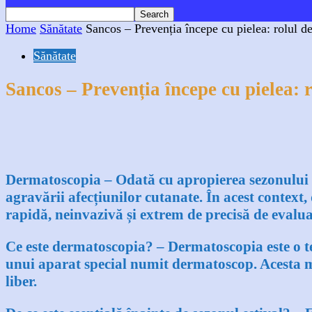
Home
Sănătate
Sancos – Prevenția începe cu pielea: rolul d
Sănătate
Sancos – Prevenția începe cu pielea: 
Facebook
X
WhatsApp
Linkedin
Dermatoscopia –
Odată cu apropierea sezonului ca
agravării afecțiunilor cutanate. În acest context
rapidă, neinvazivă și extrem de precisă de evalua
Ce este dermatoscopia? –
Dermatoscopia este o t
unui aparat special numit dermatoscop. Acesta măr
liber.