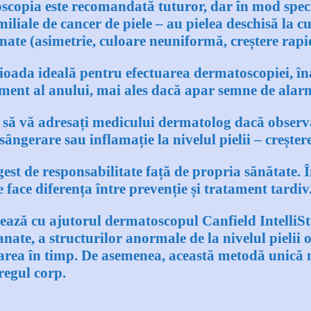
copia este recomandată tuturor, dar în mod speci
iliale de cancer de piele
–
au pielea deschisă la c
anate (asimetrie, culoare neuniformă, creștere rapi
oada ideală pentru efectuarea dermatoscopiei, îna
moment al anului, mai ales dacă apar semne de alar
 să vă adresați medicului dermatolog dacă observa
ângerare sau inflamație la nivelul pielii
–
creșter
gest de responsabilitate față de propria sănătate.
 face diferența între prevenție și tratament tardiv
uează cu ajutorul dermatoscopul Canfield IntelliS
nate, a structurilor anormale de la nivelul pielii o
rizarea în timp. De asemenea, această metodă unică 
regul corp.