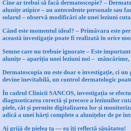
Cine ar trebui să facă dermatoscopie? –
Dermatos
alunițe atipice
–
au antecedente personale sau fam
solarul
–
observă modificări ale unei leziuni cut
Când este momentul ideal? –
Primăvara este peri
această investigație poate fi realizată în orice 
Semne care nu trebuie ignorate –
Este important
alunițe
–
apariția unei leziuni noi – mâncărime, s
Dermatoscopia nu este doar o investigație, ci un 
devine inevitabilă, un control dermatologic poate
În cadrul Clinicii SANCOS, investigația se efect
diagnsoticarea corectă și precoce a leziunilor cuta
piele, cât și permite digitalizarea lor și monito
adică a unei hărți complete a alunițelor de pe înt
Ai grijă de pielea ta — ea îți reflectă sănătatea!