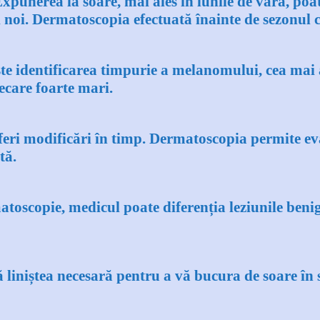
xpunerea la soare, mai ales în lunile de vară, poat
i noi. Dermatoscopia efectuată înainte de sezonul c
ste identificarea timpurie a melanomului, cea mai
ecare foarte mari.
uferi modificări în timp. Dermatoscopia permite ev
tă.
toscopie, medicul poate diferenția leziunile benign
 liniștea necesară pentru a vă bucura de soare în 