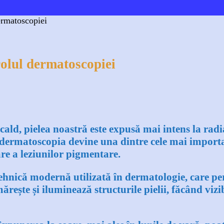
ermatoscopiei
rolul dermatoscopiei
Email
Telegram
Viber
Copy URL
ld, pielea noastră este expusă mai intens la radiații
, dermatoscopia devine una dintre cele mai importa
re a leziunilor pigmentare.
ehnică modernă utilizată în dermatologie, care per
ește și iluminează structurile pielii, făcând vizib