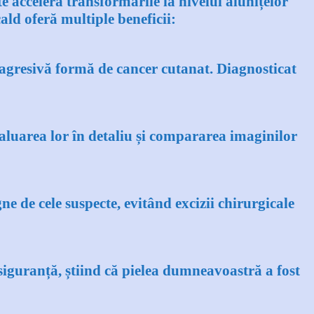
e accelera transformările la nivelul alunițelor
ald oferă multiple beneficii:
 agresivă formă de cancer cutanat. Diagnosticat
aluarea lor în detaliu și compararea imaginilor
e de cele suspecte, evitând excizii chirurgicale
siguranță, știind că pielea dumneavoastră a fost