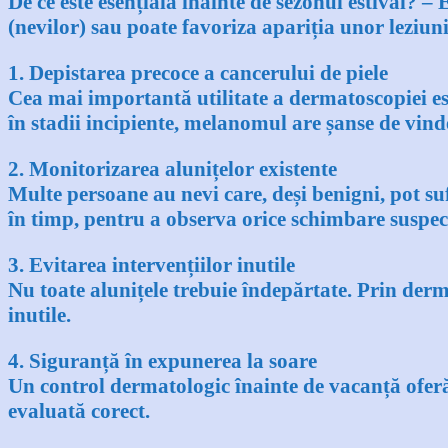
De ce este esențială înainte de sezonul estival? –
E
(nevilor) sau poate favoriza apariția unor leziun
1. Depistarea precoce a cancerului de piele
Cea mai importantă utilitate a dermatoscopiei e
în stadii incipiente, melanomul are șanse de vind
2. Monitorizarea alunițelor existente
Multe persoane au nevi care, deși benigni, pot s
în timp, pentru a observa orice schimbare suspec
3. Evitarea intervențiilor inutile
Nu toate alunițele trebuie îndepărtate. Prin derma
inutile.
4. Siguranță în expunerea la soare
Un control dermatologic înainte de vacanță oferă
evaluată corect.