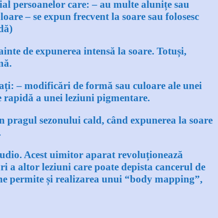
al persoanelor care: – au multe alunițe sau
uloare
–
se expun frecvent la soare sau folosesc
dă)
inte de expunerea intensă la soare. Totuși,
mă.
ți: – modificări de formă sau culoare ale unei
e rapidă a unei leziuni pigmentare.
 În pragul sezonului cald, când expunerea la soare
.
tudio
. Acest uimitor aparat revoluționează
ri a altor leziuni care poate depista cancerul de
ne permite și realizarea unui
“body mapping”
,