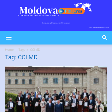
Moldova
Home
Tags
CCI MD
Tag: CCI MD
în
PROgres