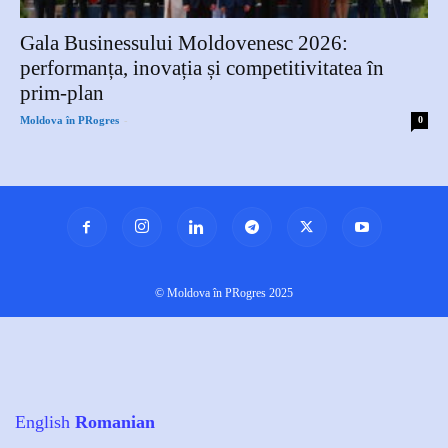
Gala Businessului Moldovenesc 2026:
performanța, inovația și competitivitatea în
prim-plan
-
Moldova în PRogres
0
© Moldova în PRogres 2025
English
Romanian