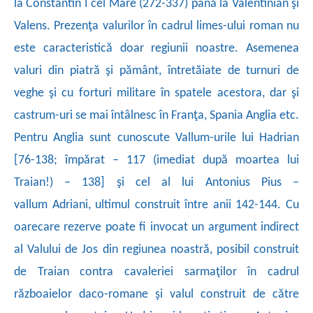
la Constantin I cel Mare
(272-337) până la Valentinian şi
Valens. Prezenţa valurilor în cadrul limes-ului roman nu
este caracteristică doar regiunii noastre. Asemenea
valuri din piatră şi pământ, întretăiate de turnuri de
veghe şi cu forturi militare în
spatele acestora, dar şi
castrum-uri se mai întâlnesc în Franţa, Spania Anglia etc.
Pentru Anglia sunt cunoscute Vallum-urile lui Hadrian
[76-138; împărat – 117 (imediat după moartea lui
Traian!) – 138] şi cel al lui Antonius Pius –
vallum
Adriani, ultimul construit între anii 142-144. Cu
oarecare rezerve poate fi invocat un argument indirect
al Valului de Jos din regiunea noastră, posibil construit
de Traian contra cavaleriei sarmaţilor în cadrul
războaielor daco-romane şi valul construit de către