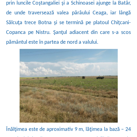
prin luncile Coştangaliei şi a Schinoasei ajunge la Batâr,
de unde traversează valea pârâului Ceaga, iar lângă
Sălcuţa trece Botna şi se termină pe platoul Chiţcani-
Copanca pe Nistru. Şanţul adiacent din care s-a scos
pământul este în partea de nord a valului.
Înălţimea este de aproximativ 9 m, lăţimea la bază – 24