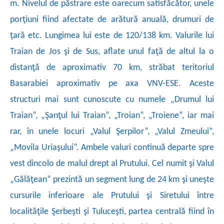
m. Nivelul de păstrare este oarecum satisfăcător, unele
porţiuni fiind afectate de arătură anuală, drumuri de
ţară etc. Lungimea lui este de 120/138 km. Valurile lui
Traian de Jos şi de Sus, aflate unul faţă de altul la o
distanţă de aproximativ 70 km, străbat teritoriul
Basarabiei aproximativ pe axa
VNV-ESE. Aceste
structuri mai sunt cunoscute cu numele „Drumul lui
Traian”, „Şanţul lui Traian”, „Troian”, „Troiene”, iar mai
rar, în unele locuri „Valul Şerpilor”, „Valul Zmeului”,
„Movila Uriaşului”. Ambele valuri continuă departe spre
vest dincolo de malul drept al Prutului. Cel numit şi Valul
„Gălăţean” prezintă un segment lung de
24 km şi uneşte
cursurile inferioare ale Prutului şi Siretului între
localităţile Şerbeşti şi Tuluceşti, partea centrală fiind în