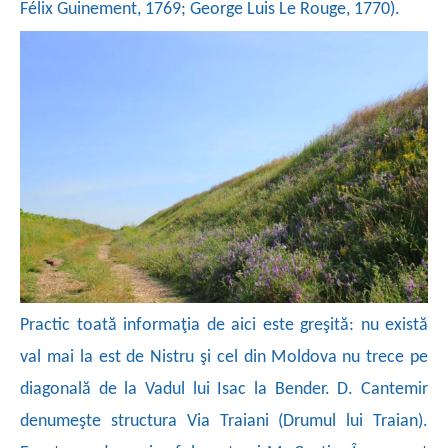
Félix Guinement, 1769; George Luis Le Rouge, 1770).
Practic toată informaţia de aici este greşită: nu există
val mai la est de Nistru şi cel din Moldova nu trece pe
diagonală de la Vadul lui Isac la Bender. D. Cantemir
denumeşte structura Via Traiani (Drumul lui Traian).