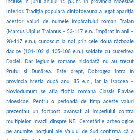
incluse în jurul anului 15 p.Chr. în provincia Moesiae
Inferior. Tradiţia populară dintotdeauna a legat apariţia
acestor valuri de numele împăratului roman Traian
(Marcus Ulpius Traianus – 53-117 e.n., împărat în anii –
98-117 e.n.), cunoscut la noi prin cele două războaie
dacice (101-102 şi 105-106 e.n.) soldate cu cucerirea
Daciei. Dar legiunile romane niciodată nu au trecut
Prutul şi Dunărea. Este drept, Dobrogea intra în
provincia Mezia după anul 85 e.n., iar la Isaccea –
Noviodumum se afla flotila romană Classis Flaviae
Moesicae. Pentru o perioadă de timp aceste valuri
prezentau un fortpost avansat al Imperiului contra
multiplelor invazii dinspre NE. Cercetările arheologice
pe anumite porţiuni ale Valului de Sud confirmă că a