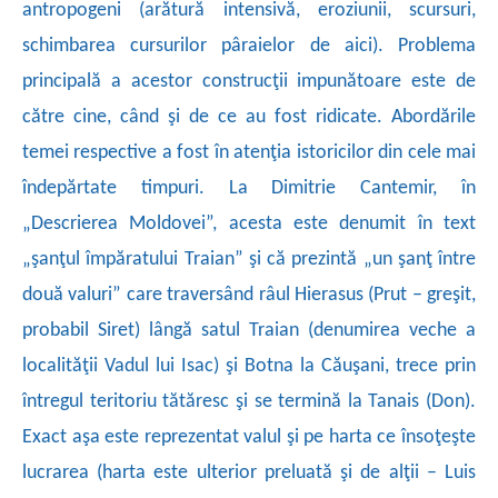
antropogeni (arătură intensivă, eroziunii, scursuri,
schimbarea cursurilor pâraielor de aici). Problema
principală a acestor construcţii impunătoare este de
către cine, când şi de ce au fost ridicate. Abordările
temei respective a fost în atenţia istoricilor din cele mai
îndepărtate timpuri. La Dimitrie Cantemir, în
„Descrierea Moldovei”, acesta
este denumit în text
„şanţul împăratului Traian” şi că prezintă „un şanţ între
două valuri” care traversând râul Hierasus (Prut – greşit,
probabil Siret) lângă satul Traian (denumirea veche a
localităţii Vadul lui Isac) şi Botna la Căuşani,
trece prin
întregul teritoriu tătăresc şi se termină la Tanais (Don).
Exact aşa este reprezentat valul şi pe harta ce însoţeşte
lucrarea (harta este ulterior preluată şi de alţii – Luis