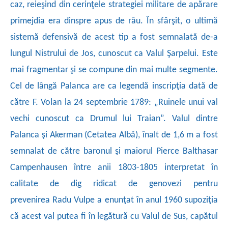
caz, reieşind din cerinţele strategiei militare de apărare
primejdia era
dinspre apus de râu. În sfârşit, o ultimă
sistemă defensivă de acest tip a fost semnalată de-a
lungul Nistrului de Jos, cunoscut ca Valul Şarpelui. Este
mai fragmentar şi se compune din mai multe segmente.
Cel de lângă Palanca are ca legendă inscripţia dată de
către F. Volan la 24 septembrie 1789: „Ruinele unui val
vechi cunoscut ca Drumul lui Traian”.
Valul dintre
Palanca şi Akerman (Cetatea Albă), înalt de 1,6 m a fost
semnalat de către baronul şi maiorul Pierce Balthasar
Campenhausen între anii 1803-1805 interpretat în
calitate de dig ridicat de genovezi pentru
prevenirea
Radu Vulpe a enunţat în anul 1960 supoziţia
că acest val putea fi în legătură cu Valul de Sus, capătul