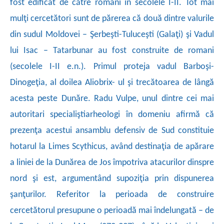
fost edificat de către romani în secolele I-II. Tot mai
mulţi cercetători sunt de
părerea că două dintre valurile
din sudul Moldovei – Şerbeşti-Tuluceşti (Galaţi) şi Vadul
lui Isac – Tatarbunar au fost construite de romani
(secolele I-II e.n.). Primul proteja vadul Barboşi-
Dinogeţia, al doilea Aliobrix- ul şi
trecătoarea de lângă
acesta peste Dunăre. Radu Vulpe, unul dintre cei mai
autoritari specialiştiarheologi în domeniu afirmă că
prezenţa acestui ansamblu defensiv de Sud constituie
hotarul la Limes Scythicus, având destinaţia de apărare
a liniei de la Dunărea de Jos împotriva atacurilor dinspre
nord şi est, argumentând supoziţia prin dispunerea
şanţurilor. Referitor la perioada de construire
cercetătorul presupune o perioadă mai îndelungată – de