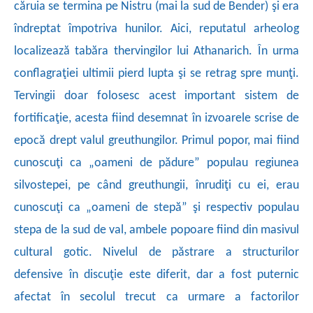
căruia se termina pe Nistru (mai la sud de Bender) şi era
îndreptat împotriva hunilor. Aici, reputatul arheolog
localizează tabăra thervingilor lui Athanarich. În urma
conflagraţiei ultimii pierd lupta şi se retrag spre munţi.
Tervingii doar folosesc acest important sistem de
fortificaţie, acesta fiind desemnat în izvoarele scrise de
epocă drept valul greuthungilor. Primul popor, mai fiind
cunoscuţi ca „oameni de pădure” populau regiunea
silvostepei, pe când greuthungii, înrudiţi cu ei, erau
cunoscuţi ca „oameni de stepă” şi respectiv populau
stepa de la sud de val, ambele popoare fiind din masivul
cultural gotic. Nivelul de păstrare a structurilor
defensive în discuţie este diferit, dar a fost puternic
afectat în secolul trecut ca urmare a factorilor