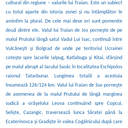
cultural din regiune – valurile lui Traian. Este un subiect
cu totul aparte din istoria zonei şi nu întâmplător le
amintim la plural. De cele mai dese ori sunt pomenite
două dintre ele. Valul lui Traian de Jos porneşte de pe
malul Prutului lângă satul Vadul Lui Isac, continuă între
Vulcăneşti şi Bolgrad de unde pe teritoriul Ucrainei
coteşte spre lacurile Ialpug, Katlabuga şi Kitai, sfârşind
pe malul abrupt al lacului Sasâc în localitatea Eschipolos
raionul Tatarbunar. Lungimea totală a acestuia
însumează 126/124 km. Valul lui Traian de Sus porneşte
de asemenea de la malul Prutului de lângă marginea
sudică a orăşelului Leova continuând spre Copcui,
Selişte, Cazangic, traversează lunca Săratei până la
Ecaterinovca şi Gradişte în valea Cogâlnicului după care