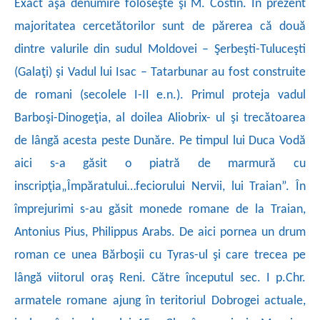
Exact aşa denumire foloseşte şi M. Costin. În prezent
majoritatea cercetătorilor sunt de părerea că două
dintre valurile din sudul Moldovei – Şerbeşti-Tuluceşti
(Galaţi) şi Vadul lui Isac – Tatarbunar au fost construite
de romani (secolele I-II e.n.). Primul proteja vadul
Barboşi-Dinogeţia, al doilea Aliobrix- ul şi trecătoarea
de lângă acesta peste Dunăre. Pe timpul lui Duca Vodă
aici s-a găsit o piatră de marmură cu
inscripţia„Împăratului…feciorului Nervii, lui Traian”. În
împrejurimi s-au găsit monede romane de la Traian,
Antonius Pius, Philippus Arabs. De aici pornea un drum
roman ce unea Bărboşii cu Tyras-ul şi care trecea pe
lângă viitorul oraş Reni. Către începutul sec. I p.Chr.
armatele romane ajung în teritoriul Dobrogei actuale,