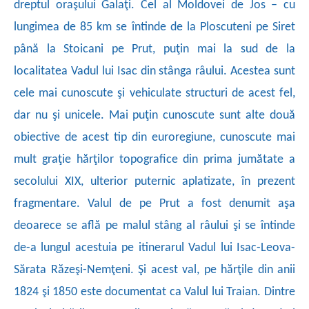
dreptul oraşului Galaţi. Cel al Moldovei de Jos – cu
lungimea de 85 km se întinde de la Ploscuteni pe Siret
până la Stoicani pe Prut, puţin mai la sud de la
localitatea Vadul lui Isac din stânga râului. Acestea sunt
cele mai cunoscute şi vehiculate structuri de acest fel,
dar nu şi unicele. Mai puţin cunoscute sunt alte două
obiective de acest tip din euroregiune, cunoscute mai
mult graţie hărţilor topografice din prima jumătate a
secolului XIX, ulterior puternic aplatizate, în prezent
fragmentare. Valul de pe Prut a fost denumit aşa
deoarece se află pe malul stâng al râului şi se întinde
de-a lungul acestuia pe itinerarul Vadul lui Isac-Leova-
Sărata Răzeşi-Nemţeni. Şi acest val, pe hărţile din anii
1824 şi 1850 este documentat ca Valul lui Traian. Dintre