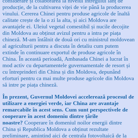
considerare și colaborarea la nivelul întregului lanț de
producție, de la cultivarea viței de vie până la producerea
vinului.
Cererea Chinei pentru produse agricole de înaltă
calitate crește de la o zi la alta, și aici Moldova are
avantajele ei. Uleiul vegetal comestibil și nucile decojite
din Moldova au obținut avizul pentru a intra pe piața
chineză. M-am întâlnit de două ori cu ministrul moldovean
al agriculturii pentru a discuta în detaliu cum putem
extinde în continuare exportul de produse agricole în
China. În această perioadă, Ambasada Chinei a lucrat în
mod activ cu departamentele guvernamentale de resort și
cu întreprinderi din China și din Moldova, depunând
eforturi pentru ca mai multe produse agricole din Moldova
să intre pe piața chineză.
În prezent, Guvernul Moldovei accelerează procesul de
utilizare a energiei verde, iar China are avantaje
remarcabile în acest sens. Cum sunt perspectivele de
cooperare în acest domeniu dintre țările
noastre?
Cooperare în domeniul noilor energii dintre
China și Republica Moldova a obținut rezultate
preliminare, amintind aici de centrala fotovoltaică de la