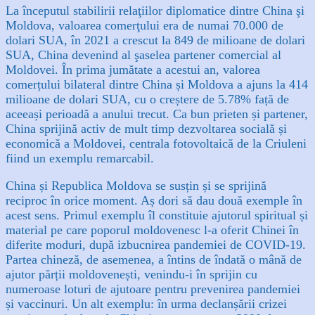
La începutul stabilirii relaţiilor diplomatice dintre China şi
Moldova, valoarea comerţului era de numai 70.000 de
dolari SUA, în 2021 a crescut la 849 de milioane de dolari
SUA, China devenind al şaselea partener comercial al
Moldovei. În prima jumătate a acestui an, valorea
comerțului bilateral dintre China și Moldova a ajuns la 414
milioane de dolari SUA, cu o creștere de 5.78% față de
aceeași perioadă a anului trecut. Ca bun prieten și partener,
China sprijină activ de mult timp dezvoltarea socială și
economică a Moldovei, centrala fotovoltaică de la Criuleni
fiind un exemplu remarcabil.
China și Republica Moldova se susțin și se sprijină
reciproc în orice moment. Aș dori să dau două exemple în
acest sens. Primul exemplu îl constituie ajutorul spiritual și
material pe care poporul moldovenesc l-a oferit Chinei în
diferite moduri, după izbucnirea pandemiei de COVID-19.
Partea chineză, de asemenea, a întins de îndată o mână de
ajutor părții moldovenești, venindu-i în sprijin cu
numeroase loturi de ajutoare pentru prevenirea pandemiei
și vaccinuri. Un alt exemplu: în urma declanșării crizei