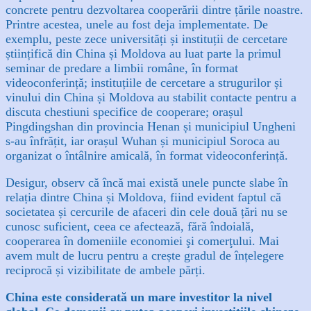
concrete pentru dezvoltarea cooperării dintre țările noastre.
Printre acestea, unele au fost deja implementate. De
exemplu, peste zece universități și instituții de cercetare
științifică din China și Moldova au luat parte la primul
seminar de predare a limbii române, în format
videoconferință; instituțiile de cercetare a strugurilor și
vinului din China și Moldova au stabilit contacte pentru a
discuta chestiuni specifice de cooperare; orașul
Pingdingshan din provincia Henan și municipiul Ungheni
s-au înfrățit, iar orașul Wuhan și municipiul Soroca au
organizat o întâlnire amicală, în format videoconferință.
Desigur, observ că încă mai există unele puncte slabe în
relația dintre China și Moldova, fiind evident faptul că
societatea și cercurile de afaceri din cele două țări nu se
cunosc suficient, ceea ce afectează, fără îndoială,
cooperarea în domeniile economiei şi comerţului. Mai
avem mult de lucru pentru a crește gradul de înțelegere
reciprocă și vizibilitate de ambele părți.
China este considerată un mare investitor la nivel