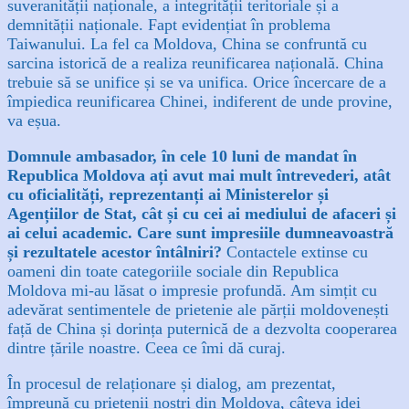
suveranității naționale, a integrității teritoriale și a
demnității naționale. Fapt evidențiat în problema
Taiwanului. La fel ca Moldova, China se confruntă cu
sarcina istorică de a realiza reunificarea națională. China
trebuie să se unifice și se va unifica. Orice încercare de a
împiedica reunificarea Chinei, indiferent de unde provine,
va eșua.
Domnule ambasador, în cele 10 luni de mandat în
Republica Moldova ați avut mai mult întrevederi, atât
cu oficialități, reprezentanți ai Ministerelor și
Agențiilor de Stat, cât și cu cei ai mediului de afaceri și
ai celui academic. Care sunt impresiile dumneavoastră
și rezultatele acestor întâlniri?
Contactele extinse cu
oameni din toate categoriile sociale din Republica
Moldova mi-au lăsat o impresie profundă. Am simțit cu
adevărat sentimentele de prietenie ale părții moldovenești
față de China și dorința puternică de a dezvolta cooperarea
dintre țările noastre. Ceea ce îmi dă curaj.
În procesul de relaționare și dialog, am prezentat,
împreună cu prietenii noștri din Moldova, câteva idei