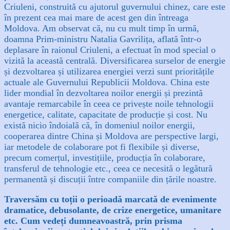
Criuleni, construită cu ajutorul guvernului chinez, care este
în prezent cea mai mare de acest gen din întreaga
Moldova. Am observat că, nu cu mult timp în urmă,
doamna Prim-ministru Natalia Gavrilița, aflată într-o
deplasare în raionul Criuleni, a efectuat în mod special o
vizită la această centrală.
Diversificarea surselor de energie
și dezvoltarea și utilizarea energiei verzi sunt prioritățile
actuale ale Guvernului Republicii Moldova. China este
lider mondial în dezvoltarea noilor energii și prezintă
avantaje remarcabile în ceea ce privește noile tehnologii
energetice, calitate, capacitate de producție și cost. Nu
există nicio îndoială că, în domeniul noilor energii,
cooperarea dintre China și Moldova are perspective largi,
iar metodele de colaborare pot fi flexibile și diverse,
precum comerțul, investițiile, producția în colaborare,
transferul de tehnologie etc., ceea ce necesită o legătură
permanentă și discuții între companiile din țările noastre.
Traversăm cu toții o perioadă marcată de evenimente
dramatice, debusolante, de crize energetice, umanitare
etc. Cum vedeți dumneavoastră, prin prisma