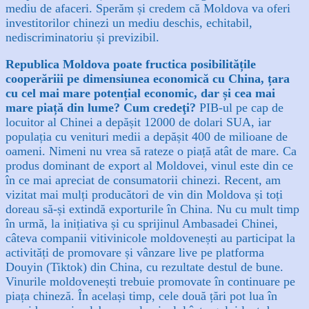
mediu de afaceri. Sperăm și credem că Moldova va oferi
investitorilor chinezi un mediu deschis, echitabil,
nediscriminatoriu și previzibil.
Republica Moldova poate fructica posibilitățile
cooperăriii pe dimensiunea economică cu China, țara
cu cel mai mare potențial economic, dar și cea mai
mare piață din lume? Cum credeţi?
PIB-ul pe cap de
locuitor al Chinei a depășit 12000 de dolari SUA, iar
populația cu venituri medii a depășit 400 de milioane de
oameni. Nimeni nu vrea să rateze o piață atât de mare.
Ca
produs dominant de export al Moldovei, vinul este din ce
în ce mai apreciat de consumatorii chinezi. Recent, am
vizitat mai mulți producători de vin din Moldova și toți
doreau să-și extindă exporturile în China. Nu cu mult timp
în urmă, la inițiativa și cu sprijinul Ambasadei Chinei,
câteva companii vitivinicole moldovenești au participat la
activități de promovare și vânzare live pe platforma
Douyin (Tiktok) din China, cu rezultate destul de bune.
Vinurile moldovenești trebuie promovate în continuare pe
piața chineză. În același timp, cele două țări pot lua în