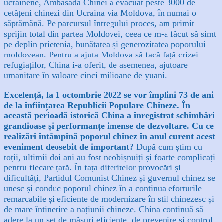
ucrainene, Ambasada Chinei a evacuat peste 3000 de
cetățeni chinezi din Ucraina via Moldova, în numai o
săptămână. Pe parcursul întregului proces, am primit
sprijin total din partea Moldovei, ceea ce m-a făcut să simt
pe deplin prietenia, bunătatea și generozitatea poporului
moldovean. Pentru a ajuta Moldova să facă față crizei
refugiaților, China i-a oferit, de asemenea, ajutoare
umanitare în valoare cinci milioane de yuani.
Excelență, la 1 octombrie 2022 se vor împlini 73 de ani
de la înființarea Republicii Populare Chineze. În
această perioadă istorică China a înregistrat schimbări
grandioase și performanțe imense de dezvoltare. Cu ce
realizări întâmpină poporul chinez în anul curent acest
eveniment deosebit de important?
După cum știm cu
toții, ultimii doi ani au fost neobișnuiți și foarte complicați
pentru fiecare țară. În fața diferitelor provocări și
dificultăți, Partidul Comunist Chinez și guvernul chinez se
unesc și conduc poporul chinez în a continua eforturile
remarcabile și eficiente de modernizare în stil chinezesc și
de mare întinerire a națiunii chineze.
China continuă să
adere la un set de măsuri eficiente, de prevenire și control