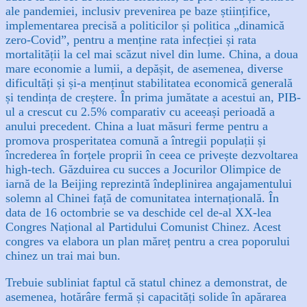
ale pandemiei, inclusiv prevenirea pe baze științifice,
implementarea precisă a politicilor și politica „dinamică
zero-Covid”, pentru a menține rata infecției și rata
mortalității la cel mai scăzut nivel din lume. China, a doua
mare economie a lumii, a depășit, de asemenea, diverse
dificultăți și și-a menținut stabilitatea economică generală
și tendința de creștere. În prima jumătate a acestui an, PIB-
ul a crescut cu 2.5% comparativ cu aceeași perioadă a
anului precedent. China a luat măsuri ferme pentru a
promova prosperitatea comună a întregii populații și
încrederea în forțele proprii în ceea ce privește dezvoltarea
high-tech. Găzduirea cu succes a Jocurilor Olimpice de
iarnă de la Beijing reprezintă îndeplinirea angajamentului
solemn al Chinei față de comunitatea internațională. În
data de 16 octombrie se va deschide cel de-al XX-lea
Congres Național al Partidului Comunist Chinez. Acest
congres va elabora un plan măreț pentru a crea poporului
chinez un trai mai bun.
Trebuie subliniat faptul că statul chinez a demonstrat, de
asemenea, hotărâre fermă și capacități solide în apărarea