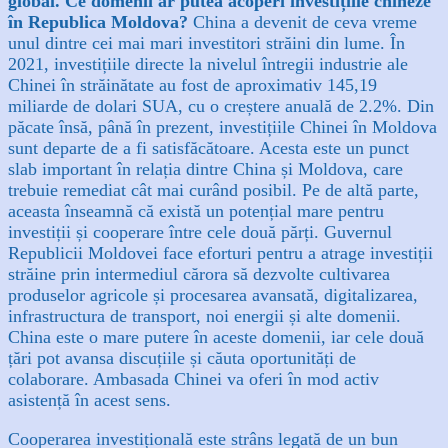
global. Ce domenii ar putea acoperi investițiile chineze
în Republica Moldova?
China a devenit de ceva vreme
unul dintre cei mai mari investitori străini din lume. În
2021, investițiile directe la nivelul întregii industrie ale
Chinei în străinătate au fost de aproximativ 145,19
miliarde de dolari SUA, cu o creștere anuală de 2.2%.
Din
păcate însă, până în prezent, investițiile Chinei în Moldova
sunt departe de a fi satisfăcătoare. Acesta este un punct
slab important în relația dintre China și Moldova, care
trebuie remediat cât mai curând posibil. Pe de altă parte,
aceasta înseamnă că există un potențial mare pentru
investiții și cooperare între cele două părți. Guvernul
Republicii Moldovei face eforturi pentru a atrage investiții
străine prin intermediul cărora să dezvolte cultivarea
produselor agricole și procesarea avansată, digitalizarea,
infrastructura de transport, noi energii și alte domenii.
China este o mare putere în aceste domenii, iar cele două
țări pot avansa discuțiile și căuta oportunități de
colaborare. Ambasada Chinei va oferi în mod activ
asistență în acest sens.
Cooperarea investițională este strâns legată de un bun