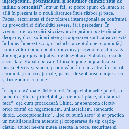
înțelepciunii, potențialului și soluțiilor chineze ziua de
mâine a omenirii?
Într-un fel, se poate spune că lumea se
află în prezent la o nouă răscruce între război și pace.
Pacea, securitatea și dezvoltarea internațională se confruntă
cu provocări și dificultăți severe, fără precedent.
În
vremuri de provocări și crize, nicio țară nu poate rămâne
deoparte, doar solidaritatea și cooperarea sunt calea corectă
în lume. În acest scop, urmând conceptul unei comunități
cu un viitor comun pentru omenire, președintele chinez Xi
Jinping a propus inițiativa de dezvoltare globală și cea de
securitate globală pe care China le pune în practică ea
însăși efectiv și sincer, promovând în mod activ, în cadrul
comunității internaționale, pacea, dezvoltarea, cooperarea
și beneficiile comune.
În fapt, dacă toate țările lumii, în special marile puteri, ar
pune în aplicare principiul „ce ție nu-ți place, altuia nu-i
face”, așa cum procedează China, ar abandona efectiv
orice formă de hegemonism, unilateralism, standarde
duble, „excepționalism”, „joc cu sumă zero” și ar practica
un multilateralism autentic și cooperarea de tip câștig-
câștig, atunci ne-am putea aștepta la pace, securitate și