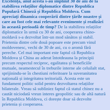
Excelență, anul acesta s-au împlinit 30 de ani de la
stabilirea relațiilor diplomatice dintre Republica
Populară Chineză și Republica Moldova. Cum
apreciați dinamica cooperării dintre țările noastre și
care au fost cele mai relevante evenimente și realizări
în această perioadă de timp?
De la stabilirea relațiilor
diplomatice în urmă cu 30 de ani, cooperarea chino-
moldavă s-a dezvoltat într-un mod sănătos și stabil.
Prietenia dintre cele două popoare este precum vinul
moldovenesc, vechi de 30 de ani, cu o aromă fără
pereche.
Cel mai important este faptul că Republica
Moldova și China au aderat întotdeauna la principii
precum respectul reciproc, egalitatea și beneficiile
mutuale, neamestecul în treburile interne ale celuilalt stat,
sprijinindu-se în chestiuni referitoare la suveranitatea
națională și integritatea teritorială. Acesta este un
fundament politic solid pentru dezvoltarea relațiilor
bilaterale. Vreau să subliniez faptul că statul chinez nu a
cautăt niciodată vreun interes geopolitic sau de altă natură
în Republica Moldova, ci dorește doar să dezvolte
prietenia și cooperarea.