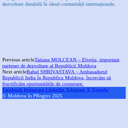
dezvoltare durabilă în sânul comunității internaționale.
Previous article
Tatiana MOLCEAN – Elveția, important
partener de dezvoltare al Republicii Moldova
Next article
Rahul SHRIVASTAVA – Ambasadorul
Republicii India în Republica Moldova, încercăm să
fructificăm oportunitățile de cooperare.
Facebook
Instagram
Linkedin
Telegram
X
Youtube
© Moldova în PRogres 2025