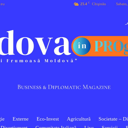
C
.eu
25.4
Chişinău
Sabato,
ie
Externe
Eco-Invest
Agricultură
Societate – D
Divertisment
Comunitate Italiană
Live
Servicii
P