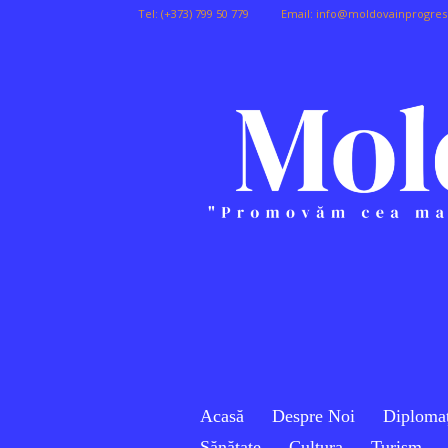
Tel:
(+373) 799 50 779
Email:
info@moldovainprogres
Acasă
Despre Noi
Diplomaț
Sănătate
Cultura
Turism