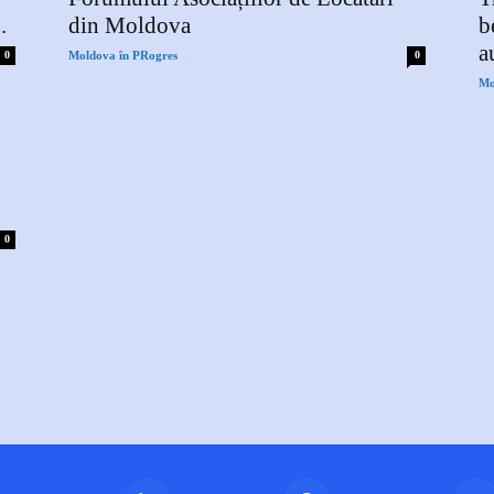
.
din Moldova
b
a
-
0
Moldova în PRogres
0
Mo
0