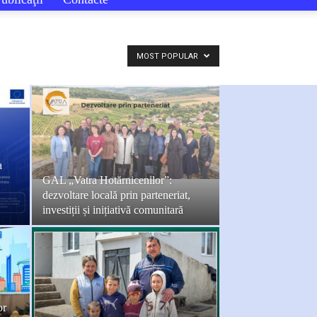
MOST POPULAR
a
GAL „Vatra Hotărnicenilor”:
dezvoltare locală prin parteneriat,
investiții și inițiativă comunitară
or