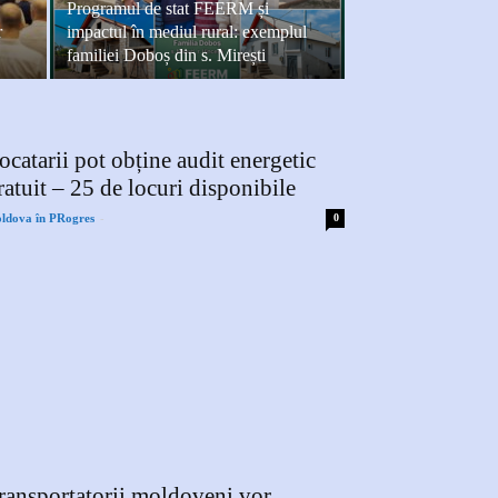
Programul de stat FEERM și
r
impactul în mediul rural: exemplul
familiei Doboș din s. Mirești
ocatarii pot obține audit energetic
ratuit – 25 de locuri disponibile
-
ldova în PRogres
0
ransportatorii moldoveni vor