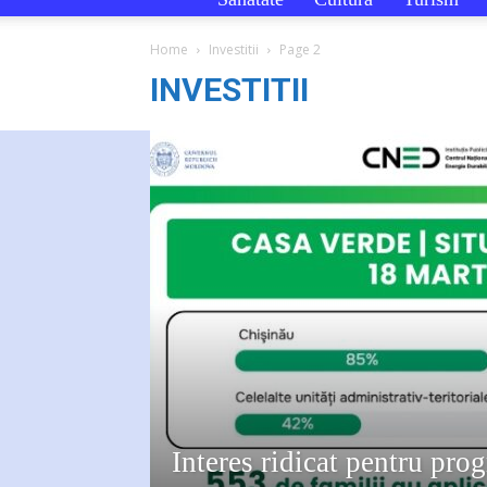
Home
Investitii
Page 2
INVESTITII
Interes ridicat pentru pr