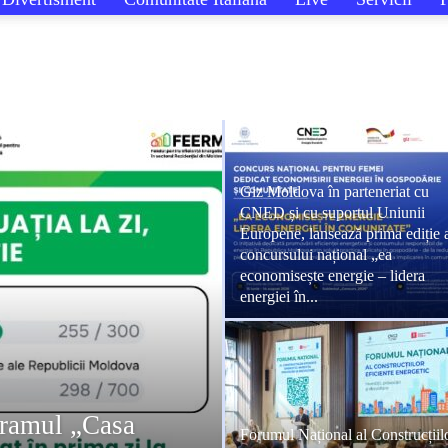
Moldova
în
Giz Moldova în parteneriat cu
CNED și cu suportul Uniunii
Europene, lansează prima ediție 
concursului național „ea
PROgres
economisește energie – lidera
energiei în...
ogramul „Casa
Forumul Național al Construcțiil