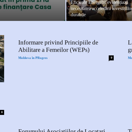
Eficiente Energetic evidențiază
necesitatea accelerării investițiilo
durabile
Informare privind Principiile de
L
Abilitare a Femeilor (WEPs)
g
-
Moldova în PRogres
0
Mo
0
Forumului Asociațiilor de Locatari
T