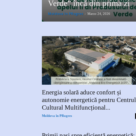
Verde” încă din prima zi
Moldova în PRogres
-
Marzo 24, 2026
Energia solară aduce confort și
autonomie energetică pentru Centrul
Cultural Multifuncțional...
-
Moldova în PRogres
Primii pași spre eficiență energetică: