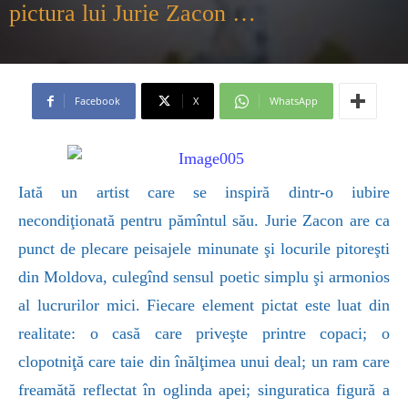
pictura lui Jurie Zacon …
Facebook
X
WhatsApp
Iată un artist care se inspiră dintr-o iubire
necondiţionată pentru pămîntul său. Jurie Zacon are ca
punct de plecare peisajele minunate şi locurile pitoreşti
din Moldova, culegînd sensul poetic simplu şi armonios
al lucrurilor mici. Fiecare element pictat este luat din
realitate: o casă care priveşte printre copaci; o
clopotniţă care taie din înălţimea unui deal; un ram care
freamătă reflectat în oglinda apei; singuratica figură a